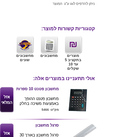
ניתן להדפיס לוגו ע"ג המוצר
קטגוריות קשורות למוצר:
מוצרים
מחשבונים
מחשבונים
בתקציב 5
שונים
עד 10
שקלים
אולי תתעניינו במוצרים אלה:
מחשבון פטנט 10 ספרות
מחשבון פטנט ההופך
באמצעות משיכה בחלק
העליון ממסך 8 ספרות
מק"ט: 5466
למסך 10 ספרות .
גודל 14X9.5 ס''מ (סגור),
14X11 ס''מ (פתוח).
סרגל מחשבון
סרגל מחשבון באורך 30