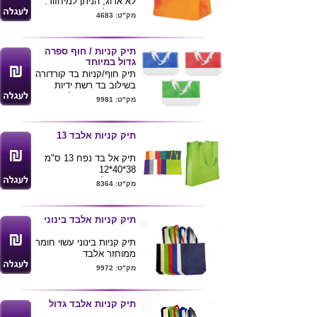
לא ארוג, הניתן למיחזור.
90 ג"ר למטר עם תחתית
מק"ט: 4683
קשה. מתאים לתערוכות,
מארז למתנה ועוד... קיים
במבחר צבעים, שטח
תיק קניות / חוף ספרה
הדפסה גדול עד A4.
גדול במיוחד
מידות: 36x40x12 ס"מ
תיק חוף/קניות בד קורדורה
בשילוב בד רשת ידיות
רחבות , תיק גדול.
מק"ט: 9981
מידות 14X42X55 ס"מ
ניתן להדפיס לוגו ע"ג
המוצר
תיק קניות אלבד 13
תיק אל בד נפח 13 ס"מ
38*40*12
מתאים לקניות ועוד
מק"ט: 8364
מגיע במבחר צבעים
ניתן להדפיס לוגו של
הלקוח
תיק קניות אלבד בינוני
תיק קניות בינוני עשוי חומר
ממוחזר אלבד
מידות : 10X40X36 ס"מ
מק"ט: 9972
מתאים לקניות ועוד
מגיע במבחר צבעים
ניתן להדפיס לוגו של
תיק קניות אלבד גדול
הלקוח