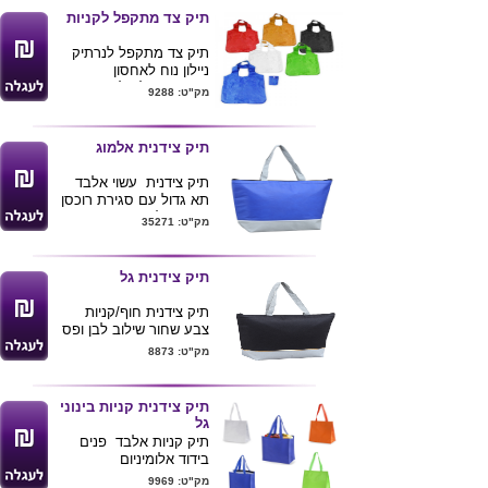
מגיע בצבעים לפי תמונה ,
ועמידות במיוחד + רצועת
תיק צד מתקפל לקניות
ניתן להדפיס לוגו ע"ג
כתף נשלפת
המוצר
פיתרון מושלם לנסיעות
תיק צד מתקפל לנרתיק
חו"ל וטיולים .
ניילון נוח לאחסון
נפח 27 ליטר
פיתרון מעולה לקניות
מק"ט: 9288
מידות פתוח : 51X32X17
ושווקים .
ס"מ
מידות פתוח : 52X42 ס"מ
ניתן להדפיס לוגו ע"ג התיק
מגיע בצבעים לפי תמונה
תיק צידנית אלמוג
.
יש אפשרות להדפיס לוגו
ע"ג המוצר
תיק צידנית עשוי אלבד
תא גדול עם סגירת רוכסן
מתאים לים
מק"ט: 35271
גודל 13*32*40
אורך ידית 51 ס"מ
מגיע בצבעים
תיק צידנית גל
כחול.אדום.שחור וכתום
ניתן למתג לוגו של הלקוח
תיק צידנית חוף/קניות
צבע שחור שילוב לבן ופס
זהב
מק"ט: 8873
תיק גדול סגירת רוכסן
עשוי בד פולאסטר
גודל -13*32*40
תיק צידנית קניות בינוני
אורך ידית 51
גל
ניתן למתג לוגו של הלקוח
תיק קניות אלבד פנים
בידוד אלומיניום
חוסכים בשקיות תיק רב
מק"ט: 9969