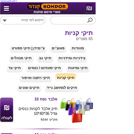
דילוג לתוכן העיקרי
תיקי קניות
65 מוצרים
מזוודות
פאוצ'ים
צ'ימידן | תיקי ספורט
צידניות ומידניות
תיקי גב
תיקי מנהלים
תיקי נסיעות
תיקי סטודנט / כנסים
תיקי צד
תיקי קניות
תיקי רחצה ואיפור
תיקים למחשב נייד
תיקים שונים
אלבד נפח 10
תיק אלבד לקניות.כנסים
גודל 36*40*10
אורך ידיות 75 ס"מ
מק"ט: 9244
מגיע במגוון צבעים
ניתן למתג לוגו של הלקוח