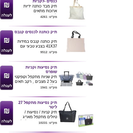
כנסים -לקניות
מגיע במבחר צבעים
תיק מבד כותנה ידיות
ארוכות מתאים
לכנסים,תערוכות,קניות או
מק"ט: 4261
סתם ללכת איתו לים.
שטח הדפסה גדול עד A4
מידת התיק:41x37 ס"מ
תיק כותנה לכנסים קנבס
יש 110 גרב130 גר
וב240 גר
תיק כותנה קנבס במידות
41X37 בצבע טבעי עם
ידיות שחורות .
מק"ט: 9512
מעולה לכנסים ותערוכות
לשימוש חוזר .
ניתן להדפיס לוגו ע"ג
תיק נסיעות וקניות
המוצר .
שופרס
תיק שניות מתקפל וקופקטי
בעל 2 מצבים , רקב תאים
כולל תא תחתון מורחב
מק"ט: 1941
בסגירת ריץ' רץ' , עמיד
מים ואבק , קל משקל ונוח
לאחסון
תיק נסיעות מתקפל 27
מתלבש ע"ג ידית המזוודה
ליטר
.
תיק קניות / נסיעות /
מידות : מקופל :
טיולים מתקפל מאריג
27X16.5X6 ס"מ
איכותי עם אופציה לתלייה
מק"ט: 10231
מידות פתוח : 50X40X25
על מזוודה .
ס"מ
זוג ידיות נשיאה נוחות