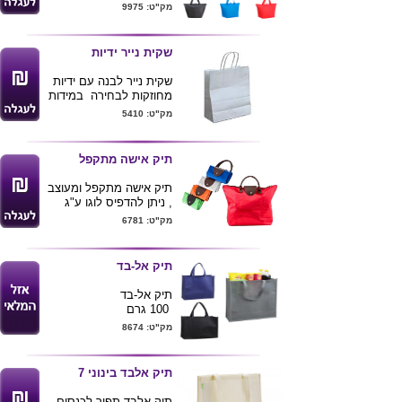
שומר קום חום .
מק"ט: 9975
מידות : 40X30X20ס"מ
ניתן להדפיס לוגו הלקוח
ע"ג המוצר .
שקית נייר ידיות
שקית נייר לבנה עם ידיות
מחוזקות לבחירה במידות
32X40 ס"מ עומק 12
מק"ט: 5410
ס"מ
| 25X31 ס"מ
ניתן להדפיס לוגו .
תיק אישה מתקפל
מינימום 1000 יחידות
תיק אישה מתקפל ומעוצב
, ניתן להדפיס לוגו ע"ג
המוצר.
מק"ט: 6781
מידות פתוח 45X34X13
תיק אל-בד
תיק אל-בד
100 גרם
מק"ט: 8674
מידות : 40
X36X15
ס"מ
צבע
: כחול נייבי
תיק אלבד בינוני 7
,אדום,ירוק,כתום,לבן,אפור,שחור,כחו
רויאל
תיק אלבד תפור לכנסים,