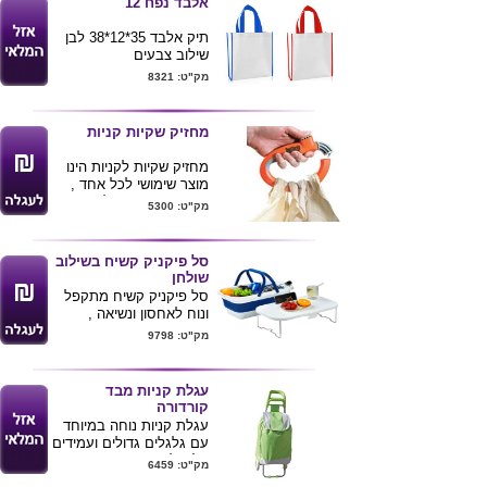
אלבד נפח 12
תיק אלבד 35*12*38 לבן
שילוב צבעים
בד חזק עובי 100 גר
מק"ט: 8321
רצועות 70 ס"מ
ניתן להדפיס לוגו של
הלקוח
מחזיק שקיות קניות
מחזיק שקיות לקניות הינו
מוצר שימושי לכל אחד ,
המוצר הוכח כיעיל ופרקטי
מק"ט: 5300
לסחיבת שקיות כבדות
באמצעות איגודם ביחד
וידית נוחה שלא משאירה
סל פיקניק קשיח בשילוב
סימנים .
שולחן
מגיע בצבע כחול
סל פיקניק קשיח מתקפל
ונוח לאחסון ונשיאה ,
המכסה משמש כמגש
מק"ט: 9798
נפתח עם מגרעת לכוסות
.
מידות פתוח :
עגלת קניות מבד
27X28.5X24 ס"מ |
קורדורה
47X28.5X9.5 ס"מ
עגלת קניות נוחה במיוחד
מגיע בשני צבעים לפי
עם גלגלים גדולים ועמידים
תמונה
. לעגלה ידית אחיזה נוח
מק"ט: 6459
ושטח הדפסה גדול ובולט .