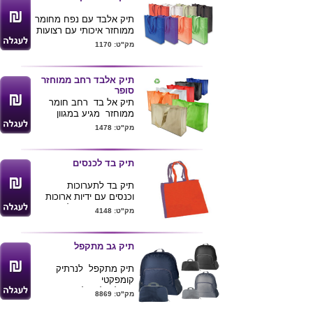
תיק אלבד עם נפח מחומר
ממוחזר איכותי עם רצועות
. מגיע במגוון צבעים
מק"ט: 1170
.מידת התיק
גודל 36*40*8
ס"מ .
תיק אלבד רחב ממוחזר
ניתן למתג את לוגו החברה
סופר
ע"ג התיק.
תיק אל בד רחב חומר
ממוחזר מגיע במגוון
צבעים
מק"ט: 1478
לרכישת מוצר
גודל 45*34*13
זה בכמויות
ניתן להדפיס לוגו של
בודדות ומשלוח
הלקוח
.
תיק בד לכנסים
עד הב
ית לחצ/י
כאן
תיק בד לתערוכות
וכנסים עם ידיות ארוכות
ושטח פרסום גדול צבעוני.
מק"ט: 4148
מידות: 41X37 ס"מ
תיק דומה קיים גם
בצבע
טבעי
.
תיק גב מתקפל
תיק מתקפל לנרתיק
קומפקטי
נוח לטיולים וליום יום
מק"ט: 8869
גודל פתוח 32*40*12