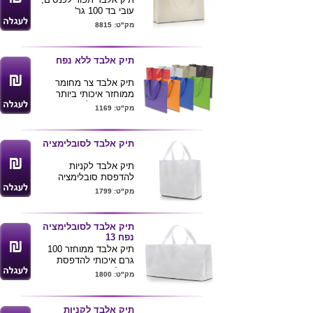
עובי בד 100 גר'
מידות: 32X26X7 ס"מ,
מק"ט: 8815
רצועות 70 ס"מ
צבעים: אדום, אפור,ירוק,
כחול, כחול נייבי, כתום,
תיק אלבד ללא נפח
לבן, קרם, שחור
תיק אלבד צר מחומר
ממוחזר איכותי ביותר
כ-100 גרם למטר עם
מק"ט: 1169
רצועות ארוכות . מגיע
במגוון צבעים .מידת התיק
41*38 ס"מ .
תיק אלבד לסובלימציה
ניתן למתג את לוגו החברה
ע"ג התיק .
תיק אלבד לקניות
להדפסת סובלימציה
לרכישת מוצר
/צבעונית
מק"ט: 1799
זה בכמויות
אלבד איכותי 100 גר ידיות
בודדות ומשלוח
ארוכות
עד הב
ית לחצ/י
גודל 38*41*8
תיק אלבד לסובלימציה
כאן
נפח 13
תיק אלבד ממוחזר 100
גרם איכותי להדפסת
סובלימציה נפח 13 ס"מ
מק"ט: 1800
תפר איקס בחיבור הידיות
לחיזוק
גודל תיק -45*34*13
תיק אלבד לקניות