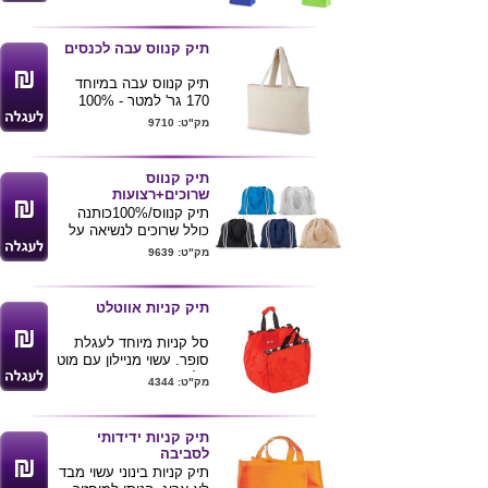
שימושי רב פעמי
מידות 30X35X15 ס"מ
מגיע במגוון צבעים
תיק קנווס עבה לכנסים
ניתן למתג לוגו של הלקוח
תיק קנווס עבה במיוחד
170 גר' למטר - 100%
כותנה , רצוטעות כתף
מק"ט: 9710
רחבות ונוחות .
מידת התיק : 38X36X6
ס"מ
תיק קנווס
ניתן להדפיס לוגו ע"ג
שרוכים+רצועות
המוצר
תיק קנווס/100%כותנה
מתאים לשימוש חוזר
כולל שרוכים לנשיאה על
הגב
מק"ט: 9639
+רצועות כתף ארוכות
לשימוש גם כתיק קניות
גודל תיק 38*42
תיק קניות אווטלט
מגיע במבחר צבעים
ניתן למתג לוגו של הלקוח
סל קניות מיוחד לעגלת
סופר. עשוי מניילון עם מוט
אלומיניום, כיס פנימי, 2
מק"ט: 4344
מטבעות לשחרור העגלה
ושרוול אריזה. סל ידידותי
לסביבה.
תיק קניות ידידותי
לסביבה
תיק קניות בינוני עשוי מבד