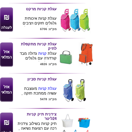
מידות : 95X34X29 ס"מ
עגלת קניות מרקט
עגלת קניות איכותית
גלגלים חזקים ויציבים
ניתן למתג את העגלה
מק"ט: 6706
בלוגו הלקוח
מגיע בצבעים טוקיז.ירוק
.ורוד
עגלת קניות מתקפלת
מידות עגלה : 26X35X96
לתיק
ס"מ
עגלת
קניות
גדולה מבד
מידות התיק : 20X57X48
קורדורה עם גלגלים
ס"מ
מתקפלת לתיק.
מק"ט: 4826
מגיעה במבחר צבעים
מידות: 49x32x13 ס"מ
עגלת קניות סביון
עגלת קניות
מעוצבת
עשויה ממתכת חזקה ,
התיק עשוי בד קורדורה
מק"ט: 5478
.ידית נשיאה מתקפלת .
מידת תיק : 20*58*34 ניתן
להסיר את התיק לניקוי
צידנית תיק קניות
ס"מ .
24ליטר
תיק קניות בשילוב צידנית
רכה עם רצועות נשיאה ,