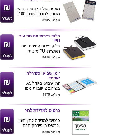
מעמד שולחני בסיס סקאי
מרופד לתכנון היום , 100
דפים בגודל 11.5X23 ס"מ
מק"ט: 6905
מחולקים לפי שעות עם
תאריך פתוח .
מינימום כמות להזמנה 500
בלוק ניירות עטיפת עור
יחידות
PU
המחיר כולל הדפסת לוגו
בלוק ניירות עטיפת עור
בצבע 1 ע"ג הקלאפה .
תעשייתי PU איכותי ,
לבחירה בצבעים שחור /
מק"ט: 5646
חום
מכיל 250 דפים
יומן שבועי ספירלה
גודל מוצר 16*12*3
אופיס
ניתן למתג את הכריכה
יומן שבועי בגודל A5
באמצעות הדפסה או
בשילוב 2 קוביות ממו
הטבעת לוגו .
וסט סימניות .
מק"ט: 4975
כריכה קשה מודפסת
פרוצס ( צבע מלא )
למינציה לבחירה
כרטיס למדידת לחץ
מט/מבריק.
פנים היומן: 64 דפים בגודל
כרטיס למדידת לחץ הינו
A5 מודפסים 2 צבעים
כרטיס ביופידבק חכם
פלוס 16 דפי מחברת שורה
ואמין,הוא מד רגיעה אישי
מק"ט: 5295
דו צדדי בצבע 1
הכולל רכיב לבדיקת חום
ניתן להוסיף דפי קידומת או