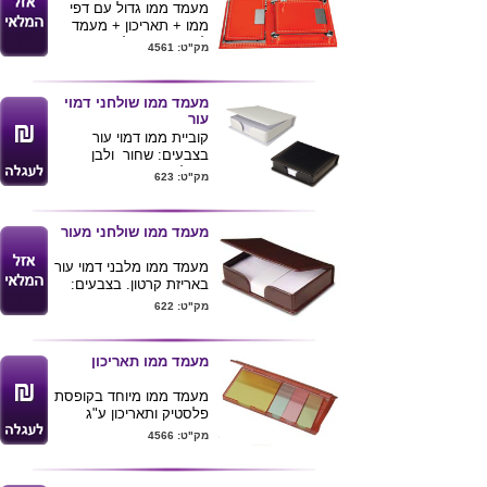
מעמד ממו גדול עם דפי
ממו + תאריכון + מעמד
לעט + מקום לכרטיסי
מק"ט: 4561
ביקור בכריכה דמוי עור.
מידת מוצר: 21x10.5x3
ס"מ
מעמד ממו שולחני דמוי
עור
קוביית ממו דמוי עור
בצבעים: שחור ולבן
מכיל 250 דפי ממו
מק"ט: 623
מגיע באריזת קרטון
צבעונית מידות:
4.2*10.7*11.2
מעמד ממו שולחני מעור
ניתן להדפיס לוגו ע"ג
המוצר
מעמד ממו מלבני דמוי עור
באריזת קרטון. בצבעים:
שחור ובורדו מידות:
מק"ט: 622
4.2*10.7*15
מעמד ממו תאריכון
מעמד ממו מיוחד בקופסת
פלסטיק ותאריכון ע"ג
הקופסא עם דפי ממו
מק"ט: 4566
ודיגלונים. מידת המוצר:
17x9 ס"מ