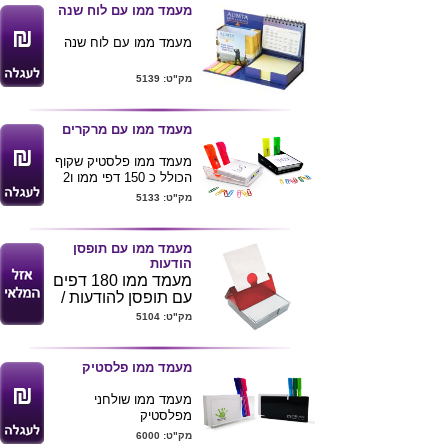
ניתן להדפיס לוגו הלקוח
מעמד ממו עם לוח שנה
ע"ג המוצר .
מעמד ממו עם לוח שנה
מק"ט: 5139
מעמד ממו עם מרקרים
מעמד ממו פלסטיק שקוף
הכולל כ 150 דפי ממו ו2
מרקרים זוהרים
מק"ט: 5133
ניתן למתג את המעמד
בלוגו חברה
במידה ויש עניין בהדפסה
מעמד ממו עם תופסן
ע"ג הדפים צריך להזמין
הודעות
מינימום 500 מעמדים
מעמד ממו 180 דפים
גודל מוצר 13X9X5
עם תופסן להודעות /
גודל דפים 8.4X8.
4
כרטיסי ביקור .מגיע
מק"ט: 5104
במבחר צבעים לפי
צילום
מידת המוצר :
מעמד ממו פלסטיק
9.5x9.5x2.5
ס"מ
מעמד ממו שולחני
מפלסטיק
מגיע בצבעים שחור או
מק"ט: 6000
שקוף לבחירה