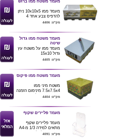
מעמד משטח ממו ברוש
מעמד ממו 10x10x5 ניתן
להדפיס צבע אחד 4
צדדים. מינימום הזמנה
מק"ט: 4406
500 יחי`
מעמד משטח ממו גדול
שיטה
מעמד ממו על משטח עץ
גדול 15x10
נייר עד גובה 5 ס"מ
מק"ט: 4405
כמות מינימום להזמנה 500
יחי`.
מעמד משטח ממו פיקוס
משטח מיני ממו
7.5x7.5x4 מינימום הזמנה
300 יחי` ניתן להדפיס צבע
מק"ט: 4404
אחד 4 צדדים.
מעמד פליירים שקוף
מעמד פליירים שקוף
מתאים למידה 1/3 מ-A4
עם מקום לתליה .
מק"ט: 4091