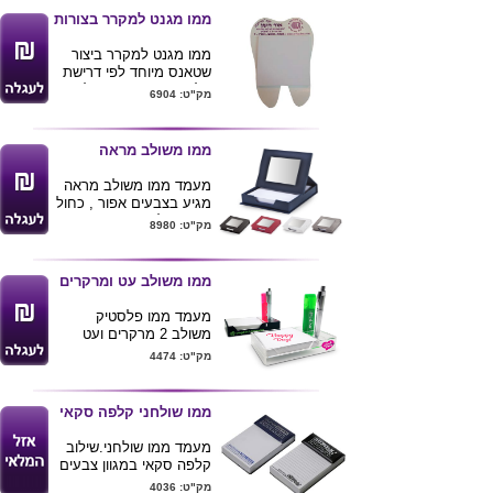
ניתן למתג את המוצר .
ממו מגנט למקרר בצורות
משקל מוצר 990ג'ר
ממו מגנט למקרר ביצור
שטאנס מיוחד לפי דרישת
הלקוח ( בתוספת עלות
מק"ט: 6904
של הסכין לחיתוך ) , עשוי
חומר פוליפורפילן קשיח
עובי 0.8 מ"מ
ממו משולב מראה
נייר לבן 80 גרם , 150
דפים בגודל 9X8 ס"מ .
מעמד ממו משולב מראה
מחיר כולל הדפסת לוגו
מגיע בצבעים אפור , כחול
בצבע 1 ע"ג המעמד .
, אדום ולבן
מק"ט: 8980
אספקה עד 16 ימי עסקים
ניתן למתג את המוצר
מאישור הלוגו
בלוגו חברה
מגיע בקופסא קרטון
ממו משולב עט ומרקרים
11X3.5X11
מעמד ממו פלסטיק
משולב 2 מרקרים ועט
כ 150 דפים
מק"ט: 4474
המעמד שקוף מפלסטיק
ניתן למתג את המעמד
גודל דפים 8.4X8.4
ממו שולחני קלפה סקאי
ניתן למתג גם את הדפים
במידה ורוכשים 500
מעמד ממו שולחני.שילוב
מעמדים
קלפה סקאי במגוון צבעים
מידות: 15/10 ס"מ. גובה
מק"ט: 4036