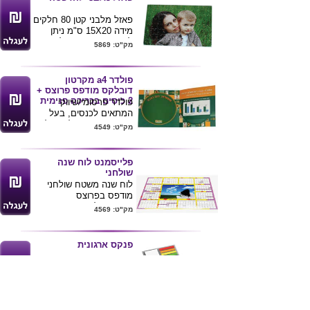
פאזל מלבני קטן 80 חלקים
מידה 15X20 ס"מ ניתן
להדפיס תמונה או לוגו
מק"ט: 5869
הלקוח
פולדר a4 מקרטון
דובלקס מודפס פרוצס +
2 כיסים בכריכה פנימית
פולדר פרסומי/שיווקי
המתאים לכנסים, בעל
שטח פרסום גדול. הפולדר
מק"ט: 4549
a-4 בכריכה הפנית 2
כיסים מודפס פרוצס
כללי
פלייסמנט לוח שנה
שולחני
לוח שנה משטח שולחני
מודפס בפרוצס
עם קפסולציה ואופציה
מק"ט: 4569
להדפסת שמות משתנים
בין לוח ללוח.
מידת המשטח: 30x42
פנקס ארגונית
ס"מ. מינימום הזמנה 100
יחי`.
כולל דפי A5 נתלשים,
מודפסים פרוצס, 75 ד`,
דיגלונים זוהרים, דפי ממו -
מק"ט: 4543
25 ד`. הדפסה בצבע