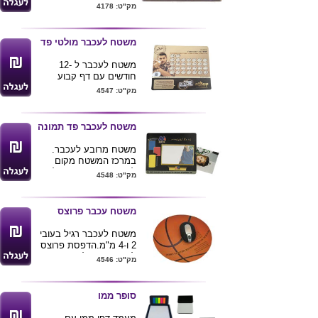
לבן רגיל. מידות: 18*10
מק"ט: 4178
משטח לעכבר מולטי פד
משטח לעכבר ל -12
חודשים עם דף קבוע
שישאר כבסיס. הדפים
מק"ט: 4547
ניתנים לתלישה. הדפסת
פרוצס. ניתן להדפיס
הדפסה שונה ע"ג כל דף.
משטח לעכבר פד תמונה
מידות המוצר: 22x19 ס"מ
משטח מרובע לעכבר.
במרכז המשטח מקום
להכנסת תמונה בגודל
מק"ט: 4548
10x15 ס"מ. הדפסת
פרוצס. מידת המשטח:
22x19 ס"מ
משטח עכבר פרוצס
משטח לעכבר רגיל בעובי
2 ו-4 מ"מ.הדפסת פרוצס
לפי דרישת הלקוח. *
מק"ט: 4546
משטח מועדף עם כיסוי
אופטי המתאים ל-80%
מהעכברים האופטים ( לא
סופר ממו
מומלץ). מידות משטח
אליפסה ומלבן: 22x19