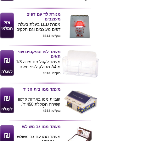
נייר 2.5 ס"מ כ 250דף
מינימום הזמנה 250 יחידות
, מחיר ינתן לפי כמות .
מנורת לד עם דפים
אספקה עד 14 ימי עסקים
מעוצבים
מאישור הגרפיקה
מנורת
LED
בעלת בעלת
דפים מעוצבים וגם חלקים
מק"ט: 8814
מעמד לפרוספקטים שני
תאים
מעמד לקטלוגים מידה 1/3
מ-A4 מחולק לשני תאים .
מק"ט: 4016
כל תא 10 רוחב 21 גובה
ניתן למתג לוגו של הלקוח
מעמד ממו בית הנייר
קוביית ממו באריזת קרטון
קשיחה הכוללת 450 ד`.
אפשרות להדפסה היקפית,
מק"ט: 4534
בצבע מלא ומיתוג כל דף
בצבע הדפסה אחד עד
פרוצס. קיימת אפשרות
מעמד ממו גב משולש
להוספת סימניות ודפים
דביקים ע"ג הגג. המוצר
מעמד ממו עם גב משולש.
מגיע באריזת שרינק. מידת