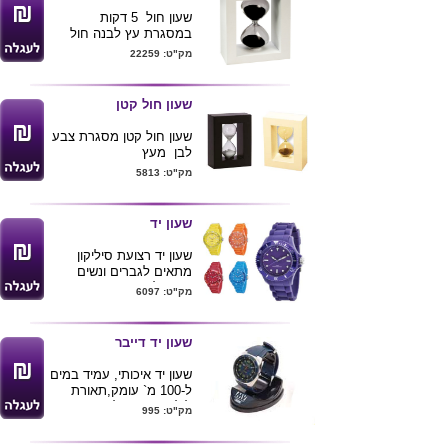
שעון חול 5 דקות
במסגרת עץ לבנה חול
שחור
מק"ט: 22259
גובה 15 ס"מ
ניתן להדפיס לוגו ע"ג
המסגרת
שעון חול קטן
שעון חול קטן מסגרת צבע
לבן מעץ
גובה 10 ס"מ
מק"ט: 5813
אופצית מיתוג ע"ג
המסגרת
שעון יד
שעון יד רצועת סיליקון
מתאים לגברים ונשים
אטום למים עד 3ATM
מק"ט: 6097
מנגון יפני
מגיע בצבעים מרהיבים
ניתן לשלב קופסא
שעון יד דייבר
מתאימה
שעון יד איכותי, עמיד במים
ל-100 מ` עומק,תאורת
לילה זוהרת בלחיצת
מק"ט: 995
כפתור, מנגנון יפני אמין
ואיכותי. שישה צבעים