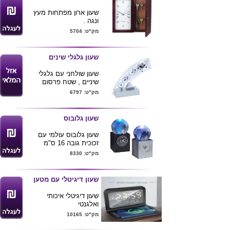
שעון ארון מפתחות מעץ
ונגה .
מק"ט: 5704
שעון גלגלי שינים
שעון שולחני עם גלגלי
שיניים , שטח פרסום
בתחתית המוצר
מק"ט: 6797
גובה 19 ס"מ
שעון גלובוס
שעון גלובוס עולמי עם
זכוכית גובה 16 ס"מ
מק"ט: 8330
שעון דיגיטלי עם מטען
שעון דיגיטלי איכותי
ואלגנטי
שעון מעורר
מק"ט: 10165
כולל מטען לנייד 15 MAH
תצוגה דיגיטלית תאריך