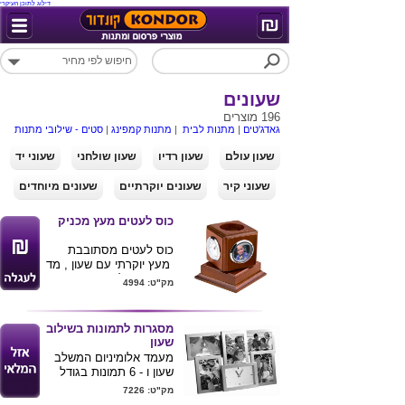
דילוג לתוכן העיקרי
שעונים
196 מוצרים
גאדג'טים
|
מתנות לבית
|
מתנות קמפינג
|
סטים - שילובי מתנות
שעון עולם
שעון רדיו
שעון שולחני
שעוני יד
שעוני קיר
שעונים יוקרתיים
שעונים מיוחדים
כוס לעטים מעץ מכניק
כוס לעטים מסתובבת
מעץ יוקרתי עם שעון , מד
טמפ' ומד לחות. ניתן
מק"ט: 4994
לשלב את המוצר ביחד עם
מגוון
עטי המתכת
שלנו.
גודל של הבסיס: 12x12
מסגרות לתמונות בשילוב
ס''מ
שעון
גובה : 14.5 ס''מ
מעמד אלומיניום המשלב
שעון ו - 6 תמונות בגודל
10X15
מק"ט: 7226
ניתם למתג את המוצר