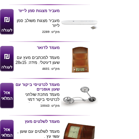
בלוגו חברה
מעביר מצגות סמן לייזר
מעביר מצגות משולב סמן
לייזר
המוצר נטען באמצעות
מק"ט: 2289
כבל
מגיע בקופסא
ניתן למתג את המוצר
מעמד לדואר
מעמד למכתבים מעץ עם
שעון דיגיטלי. מידה: 28x15
ס"מ
מק"ט: 4601
מעמד לכרטיסי ביקור עם
שעון אופניים
מעמד מתכת שולחני
לכרטיסי ביקור דמוי
אופניים תלת בשילוב שעון
מק"ט: 10043
.
מעמד לשלטים מעץ
מעמד לשלטים עם שעון ,
עשוי עץ .