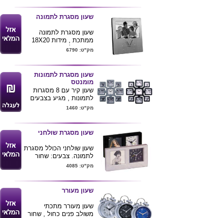
הלקוח
שעון מסגרת לתמונה
שעון מסגרת לתמונה
ממתכת , מידות 18X20
ס"מ גודל תמונה 15X10
מק"ט: 6790
ס"מ
ניתן להדפיס לוגו הלקוח .
שעון מסגרת לתמונות
מומנטס
שעון קיר עם 8 מסגרות
לתמונות , מגיע בצבעים
שחור וכסוף .
מק"ט: 1460
מידות 35X35X3.5 ס"מ .
ניתן להדפיס לוגו ע"ג
המוצר
שעון מסגרת שולחני
לרכישת מוצר
שעון שולחני הכולל מסגרת
זה בכמויות
לתמונה. צבעים: שחור
בודדות ומשלוח
וכסף.
מק"ט: 4085
עד הב
ית לחצ/י
כאן
שעון מעורר
שעון מעורר מתכתי
משולב פנים כחול , שחור