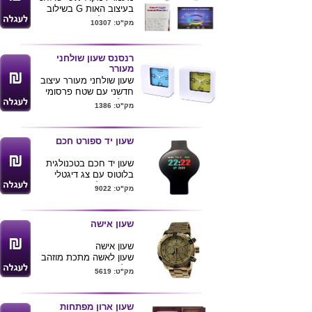
בעיצוב האות G בשילוב
טעינה אלחוטית תאורת
מק"ט: 10307
אווירה מתחלפת
מידות : 15.5x5.5x16
רנסנס שעון שולחני
ס״מ
מעורר
שעון שולחני מעורר עיצוב
חדשני עם שטח פרסומי
גדול
מק"ט: 1386
מגיע בצבעים לבן שילוב
כחול או שילוב ירוק -כולל
סוללה
שעון יד ספורט חכם
גודל מוצר -13.7*13.7*3.3
שעון יד חכם בטכנולגית
בלוטוס עם צג דיגטלי
המורה על צעדים , סופר
מק"ט: 9022
קלוריות ,צעדים ומרחק
יש לשעון מד דופק ומד
לחץ
שעון אישה
יש לשעון גם מצב שינה
אפשר לסנכרן את השעון
שעון אישה
עם הנייד
שעון לאשה מתכת מוזהב
מגיע באריזת מתנה וכבל
קולקציה- g&p
מק"ט: 5619
להטענת השעון
מגיע בקופסת מתכת
ניתן למתג לוגו חברה
מהודרת עם חלון שקוף
כולל אחריות לשנה
שעון ארון מפתחות