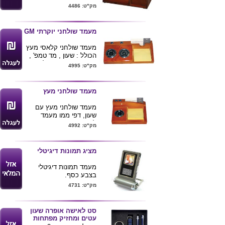
מק"ט: 4486
מעמד שולחני יוקרתי GM
מעמד שולחני קלאסי מעץ
הכולל : שעון , מד טמפ' ,
ניירות ממו , מתקן לעטים
מק"ט: 4995
וכרטיסי ביקור.
גודל:22x11 ס''מ
מעמד שולחני מעץ
מעמד שולחני מעץ עם
שעון, דפי ממו מעמד
לעטים וכרטיסי ביקור,
מק"ט: 4992
מידות 13*17 ס"מ
מציג תמונות דיגיטלי
מעמד תמונות דיגיטלי
בצבע כסף.
מק"ט: 4731
עם שעון ותאריכון
דיגיטלי
מסך "1.5
סט לאישה אופרה שעון
75 תמונות
עטים ומחזיק מפתחות
12x7 ס"מ