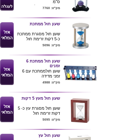
ס"מ
מתנה יפיפייה לקישוט
מק"ט: 7760
השולחן ושידורג פינה בכל
בית
ניתן למתג את הבסיס של
שעון חול ממתכת
השעון עם לוגו חברה
קיים גם בגובה 19 ס"מ
שעון חול מסגרת ממתכת
כ-5 דקות זרימת חול
מק"ט: 5096
מידת מוצר : קוטר 6.7
X
10
ס"מ
שעון חול ממתכת 6
זמנים
שעון חולממתכת עם 6
זמני מדידה
גודל: 16x18 ס''מ
מק"ט: 4988
שעון חול מעץ 5 דקות
שעון חול מסגרת עץ כ- 5
דקות זרימת חול
מק"ט: 5095
מידת מוצר 14.5X10X3
ס"מ
שעון חול עץ