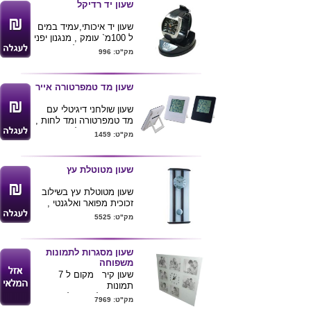
שעון יד רדיקל
הרבה אור , צלילה עד
עומק 100 מ' ,
שעון יד איכותי,עמיד במים
חיי סוללה כ10 שנים .
ל 100מ` עומק , מנגנון יפני
מגיע בשני צבעים כמו
אמין ואיכותי. שלושה
מק"ט: 996
בתמונה .
צבעים לבחירה:
כחול,שחור,אפור שקוף
מגיע באריזת מתנה שקופה
שעון מד טמפרטורה אייר
שעון שולחני דיגיטלי עם
מד טמפרטורה ומד לחות ,
מגיע בצבעים לבן או שחור
מק"ט: 1459
.
מידות : 12X10X5 ס"מ .
ניתן להדפיס לוגו הלקוח
שעון מטוטלת עץ
ע"ג המוצר
שעון מטוטלת עץ בשילוב
זכוכית מפואר ואלגנטי ,
מידות השעון : 60X23 ס"מ
מק"ט: 5525
.
שעון מסגרות לתמונות
משפוחה
שעון קיר מקום ל 7
תמונות
זכוכית חלבי גודל 32*32
מק"ט: 7969
מקום למיתוג לוגו של