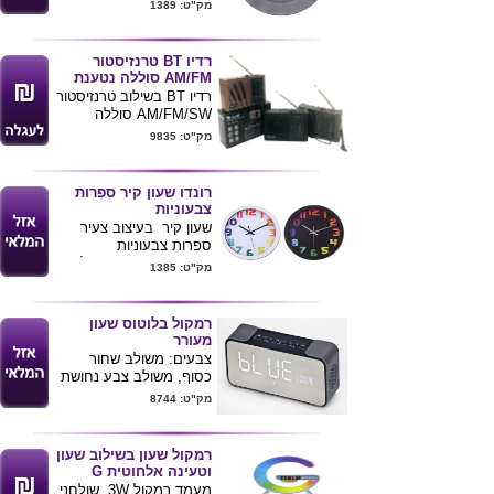
מסגרת וצג אלומיניום
מק"ט: 1389
מגיע עם סוללה
רדיו BT טרנזיסטור
AM/FM סוללה נטענת
רדיו BT בשילוב טרנזיסטור
AM/FM/SW סוללה
נטענת באיכות גבוהה .
מק"ט: 9835
אפשרות לשרשור רמקולים
טכנולוגיית TWS .
מידות : 13X4X8 ס"מ
רונדו שעון קיר ספרות
חיבור אוזניות 3.5 מ"מ
צבעוניות
טעינה באמצעות USB
שעון קיר בעיצוב צעיר
כבל כלול .
ספרות צבעוניות
שרוך נשיאה ידני לחיבור
מגיע ברקע שחור או לבן
מק"ט: 1385
למכשיר כלול
קוטר 30 ס"מ
אפשרות חיבור מתח
חשמלי DC5V IN ( לא
רמקול בלוטוס שעון
כלול )
מעורר
צבעים: משולב שחור
כסוף, משולב צבע נחושת
מק"ט: 8744
רמקול שעון בשילוב שעון
וטעינה אלחוטית G
מעמד רמקול 3W שולחני