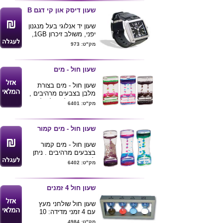
ומד טמפרטורה
שעון דיסק און קי דגם B
חיבור יו אס בי
ניתן להדפיס לוגו של
שעון יד אנלוגי בעל מנגנון
הלקוח
יפני, משולב זיכרון 1GB,
מגיע בקופסא
מק"ט: 973
מעוצבת+כבל לחיבור נוח
למחשב, דיסק התקנה
וחוברת הסבר.
שעון חול - מים
שעון חול - מים בצורת
מלבן בצבעים מרהיבים ,
מתנה מושלמת לשולחן עם
מק"ט: 6401
שטח הדפסת לוגו
גובה 13 ס"מ
שעון חול - מים קמור
שעון חול - מים קמור
בצבעים מרהיבים . ניתן
למתג את השעון
מק"ט: 6402
גובהה 14.30 ס"מ
שעון חול 4 זמנים
שעון חול שולחני מעץ
עם 4 זמני מדידה: 10
דק',5 דק' ,3 דק' ודקה 1
מק"ט: 4984