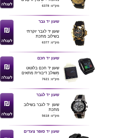
רצעות סיליקון
מק"ט: 6378
אחריות לשנה
מגיע בקופסת מתכת עם
חלון שקוף
שעון יד גבר
שעון יד לגבר יוקרתי
בשילוב מתכת
עמיד בפני מים אחריות
מק"ט: 6377
לשנה
קולקצית G&P מגיע
בקופסאת מתכת מהודרת
שעון יד חכם
שעון יד חכם בלוטוט
משולב דיבורית מתאים
לסמארטפונים מסוג אייפון
מק"ט: 7621
וכל סוגי האנדרואיד . (
התמיכה באנדרואיד יותר
רחבה )
שעון יד לגבר
תכונות נוספות : שליטה
במצלמה של הנייד
שעון יד לגבר
בשילוב
(אנדרואיד ) , צפייה בלוח
מתכת
שנה (אנדרואיד ) , שעון
קולקציה - g&p
מק"ט: 5618
מעורר , שליטה
מגיע בקופסת מתכת
בהודעות (אנדרואיד ) , ניגון
מהודרת עם חלון שקוף
מוזיקה מהמכשיר , צפייה
אחריות לשנה
שעון יד סופר צעדים
בספר טלפונים וביומן
שיחות של הנייד ,