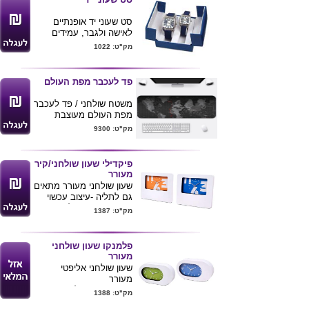
מפוארת
סט שעוני יד אופנתיים
לאישה ולגבר, עמידים
במים באריזה מפוארת.
מק"ט: 1022
פד לעכבר מפת העולם
משטח שולחני / פד לעכבר
מפת העולם מעוצבת
ואיכותית
מק"ט: 9300
מידות : 30X80 ס"מ ניתן
להדפיס לוגו הלקוח ע"ג
המוצרים .
פיקדילי שעון שולחני/קיר
מעורר
שעון שולחני מעורר מתאים
גם לתליה -עיצוב עכשוי
שטח פרסום גדול מגיע
מק"ט: 1387
בצבעים לבן כחול ולבן
כתום
כולל סוללה
פלמנקו שעון שולחני
גודל מוצר 20*18.5*3.5
מעורר
שעון שולחני אליפטי
מעורר
מגיע בצבעים לבן עם
מק"ט: 1388
כחול או לבן עם ירוק