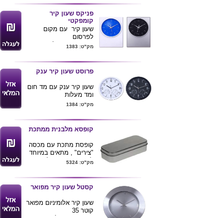
כולל סוללה
גודל מוצר-21*12.5*4.5
פניקס שעון קיר
קומפקטי
שעון קיר עם מקום
לפרסום
מגיע בצבעים לבן עם
מק"ט: 1383
כחול .כסוף עם שחור
כולל סוללה
פרוסט שעון קיר ענק
גודל מוצר-24.5*18*4.5
שעון קיר ענק עם מד חום
ומד מעלות
קוטר 35 ס"מ
מק"ט: 1384
מגיע בצבעים -שחור .לבן
קופסא מלבנית ממתכת
קופסת מתכת עם מכסה
"צירים" , מתאים במיוחד
לאחסון ואריזה של שעוני יד
מק"ט: 5324
.
מידות : 12X5X3 ס"מ .
קסטל שעון קיר מפואר
לחץ כאן לאריזות נוספות
שעון קיר אלומיניום מפואר
קוטר 35