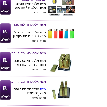
מצת אלקטרונית סוללה
נטענת ללא גז ! עם פנס
עוצמתי , נטען יו אס בי ,
מק"ט: 1970
עמיד במים , עם קייס
אקריל ותפסן לחגורה .
ניתן להדפיס לוגו ע"ג
מצת אלקטרוני לפרסום
המוצר .
מצת אלקטרוני ניתן למילוי
מגיע 1000 יחידות בקרטון
מעורב צבעים
מק"ט: 9419
ניתן להדפיס לוגו ע"ג
המוצר
מצת אלקטרוני מטיל זהב
מצת אלקטרוני מטיל זהב
מהודר , מתנה מיוחדת
למעשן
מק"ט: 5489
מצת אלקטרוני מטיל זהב
מצת
אלקטרוני מטיל זהב
מגיע בתפזורת .
ניתן למתג את המוצר
מק"ט: 5490