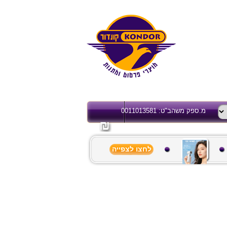
מ.ספק משהב"ט: 0011013581
לחצו לצפייה