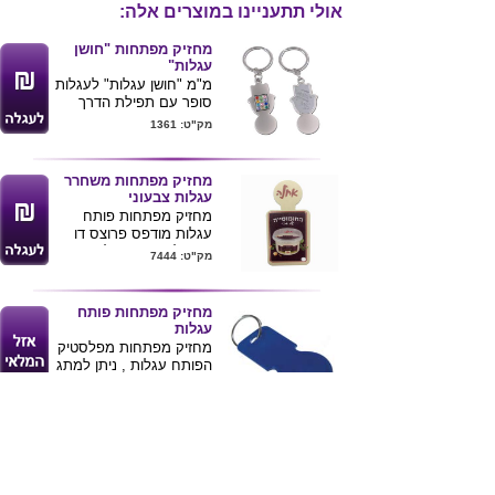
אולי תתעניינו במוצרים אלה:
מחזיק מפתחות "חושן
עגלות"
מ"מ "חושן עגלות" לעגלות
סופר עם תפילת הדרך
מגיע באריזת קרטון שחורה
מק"ט: 1361
לרכישת מוצר
מחזיק מפתחות משחרר
זה בכמויות
עגלות צבעוני
בודדות ומשלוח
מחזיק מפתחות פותח
עד הב
ית לחצ/י
עגלות מודפס פרוצס דו
צדדי לפי עיצוב הלקוח ,
כאן
מק"ט: 7444
מוצר מעולה לחלוקה
בכנסים ותערוכות ולדיוור
ישיר במעטפות .
מחזיק מפתחות פותח
מידות : 3.8X8 ס"מ .
עגלות
חומר פוליפורפילן 0.8
מחזיק מפתחות מפלסטיק
מ"מ
הפותח עגלות , ניתן למתג
המוצר אינו מגיע עם
את המוצר. מינימום הזמנה
מק"ט: 5411
טבעת למחזיק מפתחות .
3000 יחידות
מינימום הזמנה 10.000
יחידות
מחזיק מפתחות פנס
זזמן האספקה עד 18 ימי
פותח עגלות
עסקים מאישור דוגמאת
מחזיק מפתחות פנס
הדפסה .