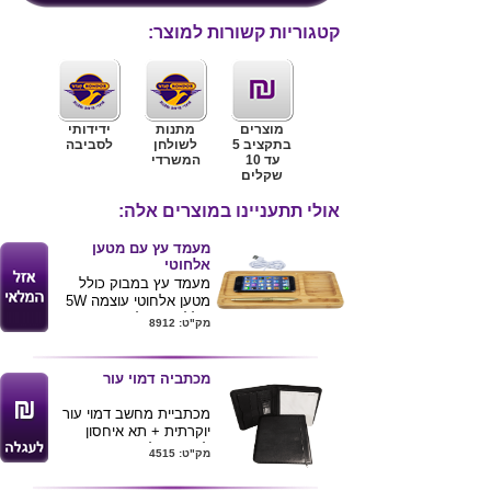
קטגוריות קשורות למוצר:
מוצרים
מתנות
ידידותי
בתקציב 5
לשולחן
לסביבה
עד 10
המשרדי
שקלים
אולי תתעניינו במוצרים אלה:
מעמד עץ עם מטען
אלחוטי
מעמד עץ במבוק כולל
מטען אלחוטי עוצמה 5W
כולל מקום לציוד משרדי
מק"ט: 8912
מידות מעמד 27*14*1.5
ניתן להדפיס לוגו של
הלקוח
מכתביה דמוי עור
לרכישת מוצר
מכתביית מחשב דמוי עור
זה בכמויות
יוקרתית + תא איחסון
בודדות ומשלוח
לדפים ובלוק נייר.
מק"ט: 4515
עד הב
ית לחצ/י
סגירת ריץ' רץ' ומקום
לכרטיסי ביקור
כאן