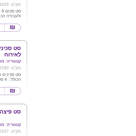
מק"ט: 1828
סט
ולעבודה הכול
מזלג
סכין
כף
2 קשים
מברשת
סט סכיני
צ'ופס
לאירוח
קייס 
צבעי
קטגוריה: מת
בקופ
מק"ט: 10180
ממוחז
סט סכינים ו
מידות בס"מ: 5x6x2.9
הכול
ניתן להדפיס 
אבן יוקתי ו
להגשה מידה : 43X20 
ניתן למתג א
סט פיצה 6 חלקי
קטגוריה: מת
מק"ט: 10247