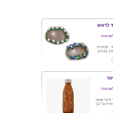
ד לראש
שבועות
 , לבחירה
רב צבעים
.
מגיע פתוח בקרטון של 36
טר
שבועות
 ליטר שומר
על טמפרטורה פנימית עד 12
חברה