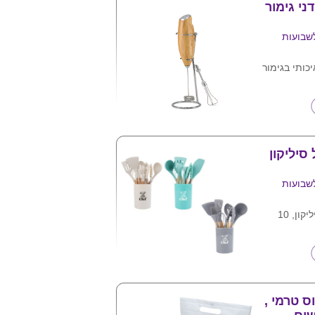
ני גימור
שבועות
כותי בגימור
ם ומעמד
וללות (לא
סיליקון
שבועות
סט כלי בישול מסיליקון, 10
מרק (כף
גורה)
לניקוז
יעיל
ס טרמי ,