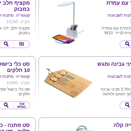
 עם עמדת
מקציף חלב יד
במבוק
נות לשבועות
קטגוריה: מתנות ל
מק"ט: 10280
יכותית עם עמדת
מקציף חלב ידני אי
טעינה אלחוטית לנייד W10
במבוק
תיבה
2ראשים מתחלפי
שולחני
מופעל באמצעות ס
כלול )
סט כלי בישול 
10 חלקים
נות לשבועות
קטגוריה: מתנות ל
מק"ט: 10080
סט גבינה הכולל 3 סכיני גבינה
וך תואם ולולאה
חלקים:
כלי הגשה:מצקת ל
או להדפיס ע"ג
בצורת דוד סגורה)
כף הגשה עגולה (ס
כף הגשה מחוררת (
נוזלים)
כף ספגטי (לטיפול 
יה קלה
סט מתנה - כו
בפסטה)