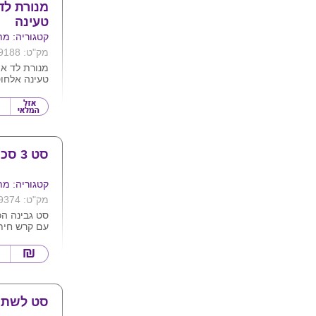
מנורת לד
טעינה
קטגוריה: מת
מק"ט: 9188
מנורת לד א
וכוס לכלי כ
סט 3 סכיני גבינה ומגש
קטגוריה: מת
מק"ט: 9374
עם קרש חית
לתליה
ניתן לחרוט 
המוצר
סט לשתי