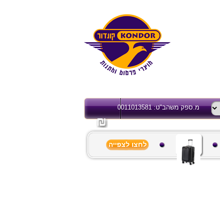
מ.ספק משהב"ט: 0011013581
לחצו לצפייה