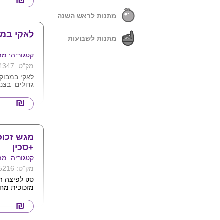
יחידה .
מינימום הזמנה 50 י
מתנות לראש השנה
לאקי במב
מתנות לשבועות
קטגוריה: מת
מק"ט: 4347
גדולים בצנצ
10X10 
הלאקי במבו
הלקוח. יתכנו
האריזה לפי
הקימים.
לסיד
נוספים......
מגש זכוכ
+סכין
קטגוריה: מת
מק"ט: 5216
סט לפיצה הכ
מזכוכית מחו
מיוחד לחיתו