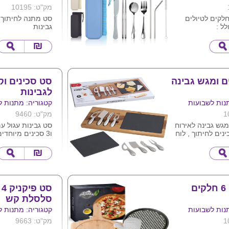
מק"ט: 10195
 סכום 8 חלקים לטיולים
סט מתנה לחיתוך 
ל :
גבינות
3 סכיני גבינה וקרש חיתוך
מידות :39X28.5X2.5 ס"מ
מגיע באריזת מת
ניתן להדפיס לוגו
 לניקוי קשים
ם ומגש גבינה
סט סכינים וק
טיקס
רשת מרופד במגוון
לגבינות
ם
נות לשבועות
קטגוריה: מתנות ל
סא מקש חיטה
מק"ט: 9460
ר ואקולוגי
מגש גבינה לאירוח
סט גבינות עגול ע
24.
ל : 4 סכינים לחיתוך , לוח
ו3 סכינים מיוחדים לגבינות .
לוגו ע"ג המוצר .
מגש עץ שיטה
ניתן למתג את המו
ס"מ .
ת המוצר .
ם
ס
סלסלת קש
נות לשבועות
קטגוריה: מתנות ל
מק"ט: 9663