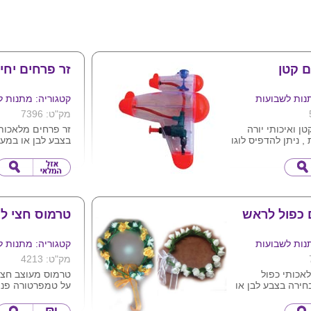
 קטן
זר פרחים יחי
נות לשבועות
קטגוריה: מתנות ל
מק"ט: 7396
ן ואיכותי יורה
זר פרחים מלאכותי
, ניתן להדפיס לוגו
בצבע לבן או במעו
ללא יכולת שליטה 
יחידות .
 כפול לראש
טרמוס חצי לי
נות לשבועות
קטגוריה: מתנות ל
מק"ט: 4213
אכותי כפול
טרמוס מעוצב חצי
חירה בצבע לבן או
ם ללא יכולת
שעות
ע ארוז בצלופן כל
ניתן למתג בלוגו 