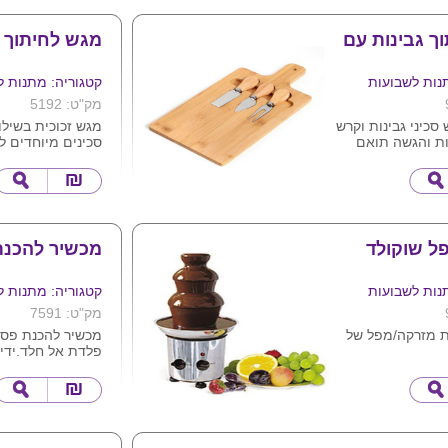
ך גבינות עם
מגש לחיתוך 
נות לשבועות
קטגוריה: מתנות ל
מק"ט: 5192
סכיני גבינות וקרש
מגש זכוכית בשילו
ות והגשה תואם
סכינים מיוחדים ל
הנצמדים למשטח 
מארז קרטון
את המגש עץ
גודל: 20X30 ס''מ
ל שוקולד
מכשיר להכנ
נות לשבועות
קטגוריה: מתנות ל
מק"ט: 7591
ת מזרקה/מפל של
מכשיר להכנת פסט
פלדת אל חלד.ידי
ת פונדו וציפוי
נוחה
נצמד לשולחן עם כ
טה וחלקי פלסטיק
אפשרויות חיתוך ר
ם
מאוד
ש ביתי 170w
לחווית בישול מו