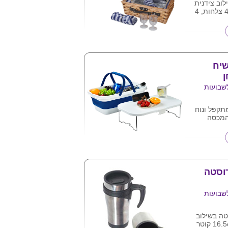
לוב צידנית
מבמבוק , מכילה 4 צלחות, 4
מזלגות , 4 סכינים . 4 כפיות ,
מלח/ סוכר. פותחן יין, 2 כוסות
שיח
ן
שבועות
תקפל ונוח
 המכסה
ח עם מגרעת
פתוח : 27X28.5X24
 לפי תמונה
רוסטה
שבועות
טה בשילוב
פלסטיק .גובה 16.5cm קוטר