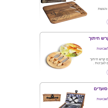
והגשת
נה
 ע"ג המוצר
רש חיתוך
שבועות
ם קרש חיתוך
צר .
ט פיקניק 4 סועדים
שבועות