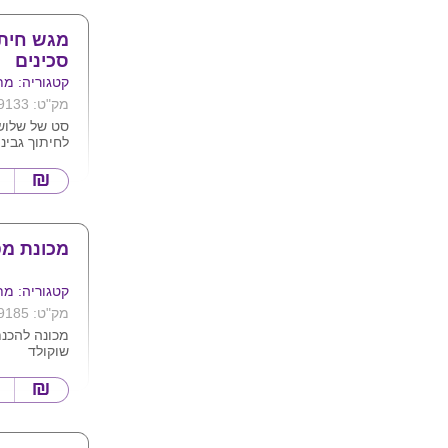
מגש חיתו
סכינים
קטגוריה: מת
מק"ט: 9133
סט של שלוש 
לחיתוך גבינ
מעץ מהודר
הסט מגיע ב
ניתן למתג 
28X18
מכונת מפ
קטגוריה: מת
מק"ט: 9185
מכונה להכנ
שוקולד
מתאימה להכנ
שוקולד
עשויה נירוס
עמידים בחו
מתאימה לשימו
מידות : 23ס"מ/41ס"מ