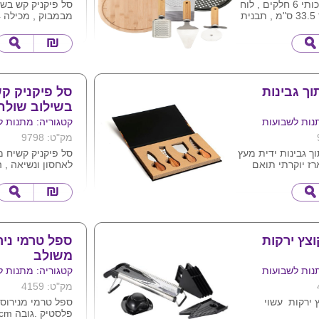
סט פיצה איכותי 6 חלקים , לוח
סל פיקניק קש בשי
במבוק קוטר 33.5 ס"מ , תבנית
מוצר זה
ר 32.5 ס"מ
 בודדות
 מתנה מידה :
עד הב
ית
ליין ,
אן
את המוצר
גודל סל 40X30X21 ס"מ
מפה גודל 1.5X1.5 מטר .
וך גבינות
סל פיקניק ק
בשילוב שולח
נות לשבועות
קטגוריה: מתנות ל
מק"ט: 9798
תוך גבינות ידית מעץ
סל פיקניק קשיח מ
רז יוקרתי תואם
לאחסון ונשיאה ,
ת המארז בלוגו
משמש כמגש נפת
לכוסות .
 ס"מ
מידות 
ס"מ | 47X28.5X9.5 ס"מ
מגיע בשני צבעים
וצץ ירקות
ספל טרמי ני
משולב
נות לשבועות
קטגוריה: מתנות ל
מק"ט: 4159
ץ ירקות עשוי
ספל טרמי מנירוס