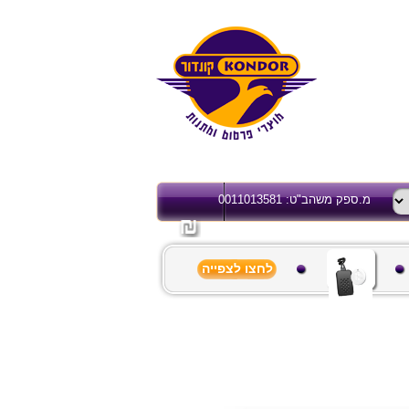
מ.ספק משהב"ט: 0011013581
לחצו לצפייה