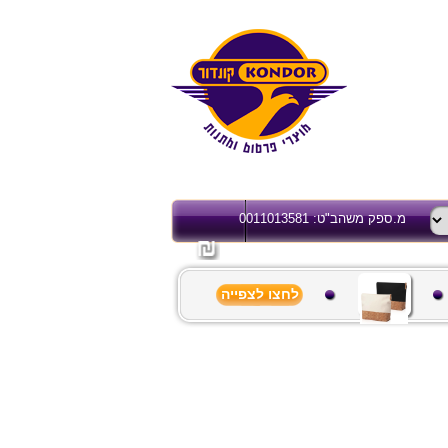
מ.ספק משהב"ט: 0011013581
לחצו לצפייה