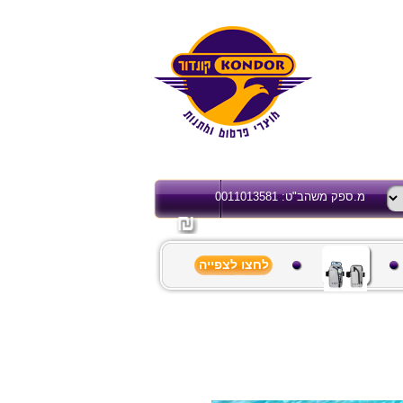
מ.ספק משהב"ט: 0011013581
לחצו לצפייה