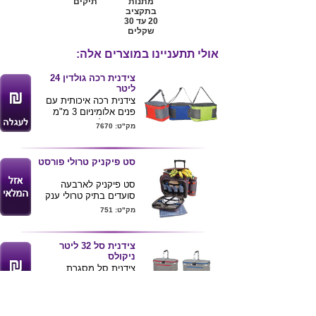
מתנות
תיקים
בתקציב
20 עד 30
שקלים
אולי תתעניינו במוצרים אלה:
צידנית רכה גולדין 24
ליטר
צידנית רכה איכותית עם
פנים אלומיניום 3 מ"מ
חיצוני פוליאסטר 600D
מק"ט: 7670
איכותי וחזק
תא מרכזי +כיס קדמי
רצועת נשיאה לכתף ,
סט פיקניק טרולי פורסט
מידות : 39X23X27 ס"מ
מגיע בצבעים לפי תמונה
סט פיקניק לארבעה
סועדים בתיק טרולי ענק
שומר קור/חום
מק"ט: 751
צידנית סל 32 ליטר
ניקולס
צידנית סל מסגרת
אלומניום עם כיס חיצוני ,
ציפוי אלומניום איכותי
מק"ט: 10112
פנימי
מגיע בצבעים לפי תמונה