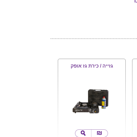
ד
גזייה / כירת גז אופק