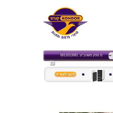
מ.ספק משהב"ט: 0011013581
לחצו לצפייה