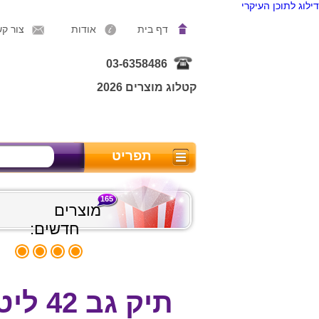
דילוג לתוכן העיקרי
דף בית
אודות
צור ק
03-6358486
קטלוג מוצרים 2026
תפריט
165
מוצרים
חדשים:
תיק גב 42 ליטר +תא לנעליים +תא למחשב