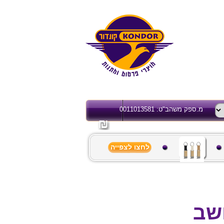
מ.ספק משהב"ט: 0011013581
לחצו לצפייה