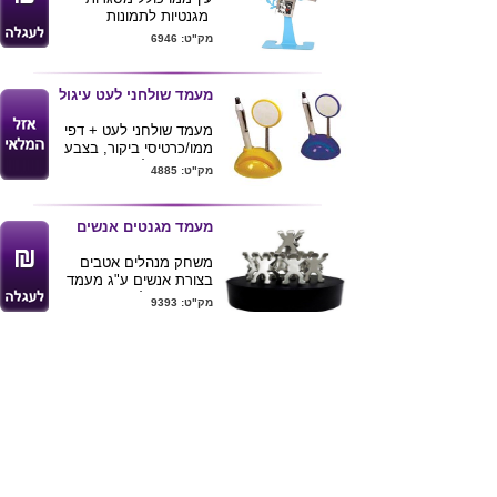
מגנטיות לתמונות
גובה מוצר 22 ס"מ
מק"ט: 6946
בסיס-11.5*5.5
מסגרות 4.5*4 גודל
תמונה 2.6*3.4
מעמד שולחני לעט עיגול
מעמד שולחני לעט + דפי
ממו/כרטיסי ביקור, בצבע
צהוב / כחול
מק"ט: 4885
מעמד מגנטים אנשים
משחק מנהלים אטבים
בצורת אנשים ע"ג מעמד
מגנטי בגודל 7X9 ס"מ
מק"ט: 9393
ניתן להדפיס לוגו ע"ג
הבסיס.
מעמד ממו פרסומית
פרסומית גדולה.
מק"ט: 4054