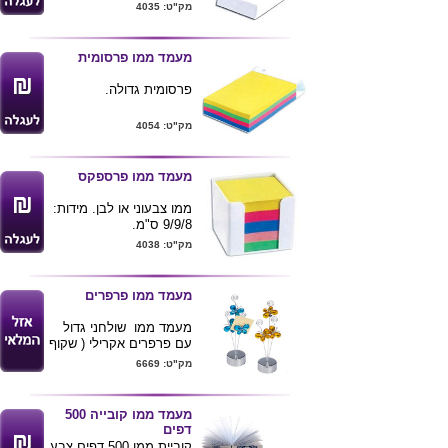
מקום לעט
מק"ט: 4035
יחידות להזמנה
מעמד פוליפרופילן במבחר
דפי פנים גודל 8.4X8.4
צבעים
גודל מעמד 12.5X8.5X3
נייר לבן או צבעוני גובה
מעמד ממו פרסומית
נייר 3 ס"מ [כ 300 דפים
80 גר']
פרסומית גדולה.
כמות מינימום 250 יח
מק"ט: 4054
מעמד ממו פרספקס
ממו צבעוני או לבן. מידות:
9/9/8 ס"מ.
מק"ט: 4038
מעמד ממו פרפרים
מעמד ממו שולחני גדול
עם פרפרים אקרילי ( שקוף
) גובה 26 ס"מ
מק"ט: 6669
אפשרות להדפסת לוגו
ע"ג הבסיס .
מעמד ממו קובייה 500
דפים
קוביית ממו 500 דפים צבע