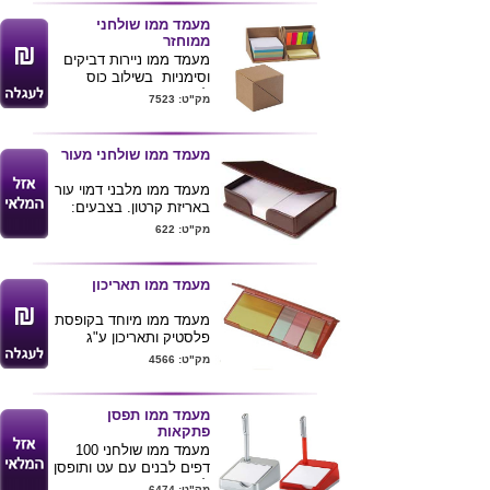
מעמד ממו שולחני
ממוחזר
מעמד ממו ניירות דביקים
וסימניות בשילוב כוס
לעטים , עשוי מקרטון
מק"ט: 7523
ממוחזר .
מגיע בתור קוביה ונפתח
בקלות למצב המצולם.
מעמד ממו שולחני מעור
ניתן להדפיס לוגו ע"ג
המעמד .
מעמד ממו מלבני דמוי עור
באריזת קרטון. בצבעים:
שחור ובורדו מידות:
מק"ט: 622
4.2*10.7*15
מעמד ממו תאריכון
מעמד ממו מיוחד בקופסת
פלסטיק ותאריכון ע"ג
הקופסא עם דפי ממו
מק"ט: 4566
ודיגלונים. מידת המוצר:
17x9 ס"מ
מעמד ממו תפסן
פתקאות
מעמד ממו שולחני 100
דפים לבנים עם עט ותופסן
להודעות .
מק"ט: 6474