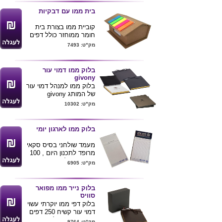
ניתן להדפיס לוגו ע"ג
בית ממו עם דבקיות
המוצר
*ידידותי לסביבה
קוביית ממו בצורת בית
חומר ממוחזר כולל דפים
ודבקיות
מק"ט: 7493
גודל -בסיס 9.5*11.5 גובה
6.5
ניתן למתג לוגו של הלקוח
בלוק ממו דמוי עור
givony
בלוק ממו למנהל דמוי עור
של המותג givony
מידה 16x13 ס"מ
מק"ט: 10302
צבעים שחור או חום
ניתן למתג את המוצר
מגיע באריזה יוקרטית
בלוק ממו לארגון יומי
מעמד שולחני בסיס סקאי
מרופד לתכנון היום , 100
דפים בגודל 11.5X23 ס"מ
מק"ט: 6905
מחולקים לפי שעות עם
תאריך פתוח .
מינימום כמות להזמנה 500
בלוק נייר ממו מפואר
יחידות
סוויס
המחיר כולל הדפסת לוגו
בלוק דפי ממו יוקרתי עשוי
בצבע 1 ע"ג הקלאפה .
דמוי עור קשיח 250 דפים
עם גימור מטאלי .
מק"ט: 9764