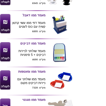
גודל-בסיס קוטר 6.5 ס"מ
מק"ט: 6945
כדור קוטר 6.5 ס"מ
מגיע בצבעים
סגול.לבן.אפור.שחור.אדום.
מעמד ממו דאבל
מעמד דפי ממו עשוי קרטון
קשיח עם כוס לעטים
בחלק האחורי , מיתוג
מק"ט: 6895
המוצר בהדפסת פרוצס
מלא היקפי .
ניתן להדפיס לוגו ע"ג
מעמד ממו דביקים
הדפים .מינימום הזמנה
1000 יחידות .
מעמד שולחני לניירות
דביקים + 5 סימניות
בצבעים זרחניים שטח
מק"ט: 4690
פרסום ענק מידת מוצר
16X10X4.5 ס"מ מגיע
באריזת קרטון מפוארת
מעמד ממו ומעטפות
מעמד ממו שולחני עם
ניירות דביקים מקום
לסיכות ומעטפות . מגיע ב
מק"ט: 7328
3 צבעים לפי תמונה .
ניתן להדפיס לוגו הלקוח .
מעמד ממו מגנטי