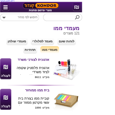
דילוג לתוכן העיקרי
מעמדי ממו
121 מוצרים
לוחות שעם
מעמד לסלולרי
מעמדי שולחן
מעמדי ממו
תחתיות
ארגונית לצורכי משרד
ארגונית פלסטיק שקופה
לציוד משרדי
הארגונית כוללת : סלוטייפ
מק"ט: 8611
, ממו ונעצים.
ניתן למתג את הממו
בתוספת תשלום
בית ממו ממוחזר
הממו בגודל 10X6.5
המעמד בגודל 10X15X9
קוביית ממו בצורת בית
המעמד ממותג בלוגו
עשוי מקרטון ממוזר עם
חברה
סימניות זוהרות , מכיל 400
מק"ט: 1890
דפי ממו לבנים .
מידות : 6X11X9 ס"מ