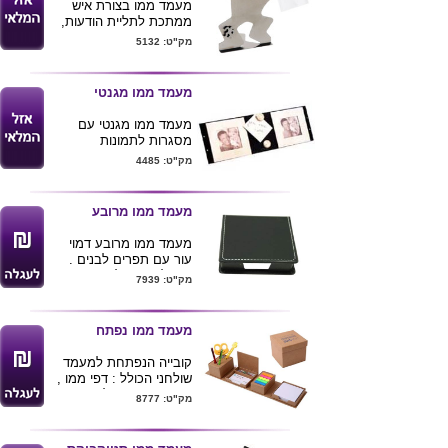
מעמד ממו בצורת איש
ממתכת לתליית הודעות,
מידה 11X17.50 ס"מ
מק"ט: 5132
מעמד ממו מגנטי
מעמד ממו מגנטי עם
מסגרות לתמונות
מק"ט: 4485
מעמד ממו מרובע
מעמד ממו מרובע דמוי
עור עם תפרים לבנים .
ניתן להדפיס לוגו ע"ג
מק"ט: 7939
המוצר
מעמד ממו נפתח
קובייה הנפתחת למעמד
שולחני הכולל : דפי ממו ,
סימניות ,מקום לכרטיסי
מק"ט: 8777
ביקור , אטבים ומעמד
עטים . המעמד עשוי
מקרטון ממוחזר . ניתן