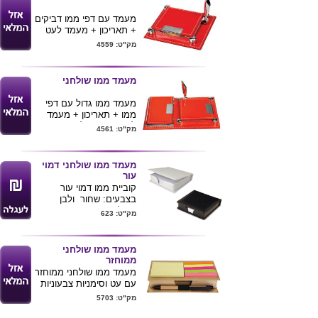
מעמד עם דפי ממו דביקים
+ תאריכון + מעמד לעט
בכריכה דמוי עור. בצבעים:
מק"ט: 4559
אדום ושחור. מידת מוצר:
10.5x7.5x1 ס"מ
מעמד ממו שולחני
מעמד ממו גדול עם דפי
ממו + תאריכון + מעמד
לעט + מקום לכרטיסי
מק"ט: 4561
ביקור בכריכה דמוי עור.
מידת מוצר: 21x10.5x3
ס"מ
מעמד ממו שולחני דמוי
עור
קוביית ממו דמוי עור
בצבעים: שחור ולבן
מכיל 250 דפי ממו
מק"ט: 623
מגיע באריזת קרטון
צבעונית מידות:
4.2*10.7*11.2
מעמד ממו שולחני
ניתן להדפיס לוגו ע"ג
ממוחזר
המוצר
מעמד ממו שולחני ממוחזר
עם עט וסימניות צבעוניות
מק"ט: 5703