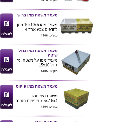
מגיע בשלושה צבעים לפי
תמונה . ניתן להדפיס לוגו
חברה ע"ג המוצר .
מעמד משטח ממו ברוש
מעמד ממו 10x10x5 ניתן
להדפיס צבע אחד 4
צדדים. מינימום הזמנה
מק"ט: 4406
500 יחי`
מעמד משטח ממו גדול
שיטה
מעמד ממו על משטח עץ
גדול 15x10
נייר עד גובה 5 ס"מ
מק"ט: 4405
כמות מינימום להזמנה 500
יחי`.
מעמד משטח ממו פיקוס
משטח מיני ממו
7.5x7.5x4 מינימום הזמנה
300 יחי` ניתן להדפיס צבע
מק"ט: 4404
אחד 4 צדדים.
מעמד משרדי
מעמד למשרד מפלסטיק