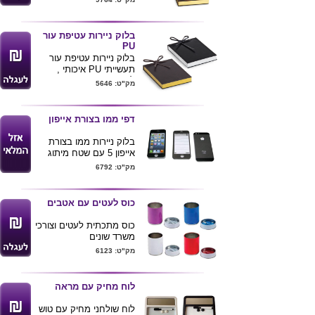
מידות : 13X16 ס"מ
מגיע באריזת קרטון קשיח
שחור .
בלוק ניירות עטיפת עור
ניתן להדפיס לוגו ע"ג
PU
המוצר
בלוק ניירות עטיפת עור
תעשייתי PU איכותי ,
לבחירה בצבעים שחור /
מק"ט: 5646
חום
מכיל 250 דפים
דפי ממו בצורת אייפון
גודל מוצר 16*12*3
ניתן למתג את הכריכה
בלוק ניירות ממו בצורת
באמצעות הדפסה או
אייפון 5 עם שטח מיתוג
הטבעת לוגו .
בחזית ,
מק"ט: 6792
12.5X6
150 דפים
כוס לעטים עם אטבים
כוס מתכתית לעטים וצורכי
משרד שונים
בכוס ישנם שני מגנטים
מק"ט: 6123
המאפשרים לשים דפי ממו
ע"ג המעמד
הכוס מכילה בחלק
לוח מחיק עם מראה
התחתון של המעמד 30
אטבים ו 30 נעצים
לוח שולחני מחיק עם טוש