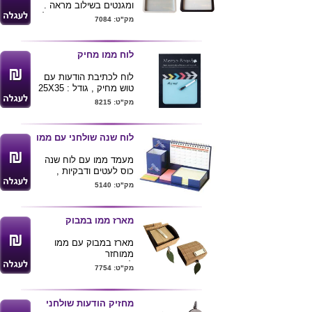
מגיע במגוון צבעים
ומגנטים בשילוב מראה .
קוטר 8.5 גובה 14
מגיע בצבעים שחור או לבן
מק"ט: 7084
. מידות 13X18 ס"מ
ניתן להדפיס לוגו ע"ג
המוצר
לוח ממו מחיק
לוח לכתיבת הודעות עם
טוש מחיק , גודל : 25X35
ס"מ
מק"ט: 8215
ניתן להדפיס לוגו ע"ג
המוצר .
לוח שנה שולחני עם ממו
מעמד ממו עם לוח שנה
כוס לעטים ודבקיות ,
הדפסת פרוצס ע"ג
מק"ט: 5140
המעמד וציפוי למינציה
מינימום הזמנה 500 יחידות
מארז ממו במבוק
מארז במבוק עם ממו
ממוחזר
לאחר שדפי הממו נגמרים
מק"ט: 7754
ניתן להפוך את הקופסא
למארז איחסון לצורכי
משרד
מחזיק הודעות שולחני
ניתן למתג בלוגו חברה את