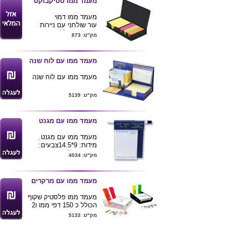
מעמד ממו סטיקבוקס
להדפיס לוגו ע"ג המוצר .
מגיע בצבעים טבעי או
מעמד ממו דמוי
לבן
עור שולחני עם ניירות
דביקים בשלל צבעים
מק"ט: 873
זרחניים מידה:
17.5x9x3.5
ניתן להדפיס לוגו הלקוח
מעמד ממו עם לוח שנה
ע"ג המוצר .
מעמד ממו עם לוח שנה
מק"ט: 5139
מעמד ממו עם מגנט
מעמד ממו עם מגנט.
מידות: 9*14.5צבעים:
שחור,סגול,כסף,
מק"ט: 4034
לבן,צהוב,כחול
בסיס פוליפרופילן נייר 150
דף 80 גר'
מעמד ממו עם מרקרים
מינימום הזמנה 500 יח'
מוצר עטוף בשרינג
מעמד ממו פלסטיק שקוף
הכולל כ 150 דפי ממו ו2
מרקרים זוהרים
מק"ט: 5133
ניתן למתג את המעמד