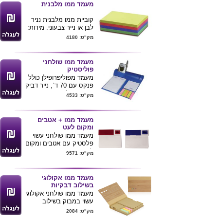
. שטח פרסום גדול
מעמד ממו מלבנית
במיוחד. מידות המוצר:
20x9x2.5 ס"מ
קוביית ממו מלבנית נניר
מגיע בצבעים שחור ולבן
לבן או נייר צבעוני. מידות:
ניתן להדפיס לוגו של
15*10
מק"ט: 4180
הלקוח
מעמד ממו שולחני
פוליסטיק
מעמד מפוליפרופילן כולל
פנקס עם 70 ד`, נייר דביק
25 ד`, דגלונים זוהרים,
מק"ט: 4533
מעמד לכרטיסי ביקור לעט
ולטל` נייד. הדפסה ע"ג
המוצר צבע 1 - פרוצס
מעמד ממו + אטבים
מידות: 20.4x17 ס"מ.
ומקום לעט
מחיר מתייחס ל-1000
מעמד ממו שולחני עשוי
יחידות .
פלסטיק עם אטבים ומקום
לעט .
מק"ט: 9571
מידות : 9X9 ס"מ
ניתן להדפיס לוגו ע"ג
המעמד .
מעמד ממו אקולוגי
בשילוב דבקיות
מעמד ממו שולחני אקולוגי
עשוי במבוק בשילוב
דבקיות וסימניות ממוחזרים
מק"ט: 2084
.