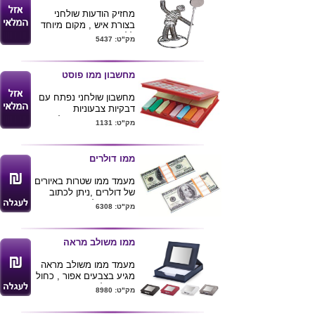
הלוחית שע"ג הממו
מחזיק הודעות שולחני
10X8.9X7
בצורת איש , מקום מיוחד
ללוגו
מק"ט: 5437
מחשבון ממו פוסט
מחשבון שולחני נפתח עם
דבקיות צבעוניות
בצבעים
שחור,כחול,אדום.
מק"ט: 1131
מגיע באריזת קרטון לבנה
ממו דולרים
מעמד ממו שטרות באיורים
של דולרים ,ניתן לכתוב
תזכורות על הממו .
מק"ט: 6308
ממו משולב מראה
מעמד ממו משולב מראה
מגיע בצבעים אפור , כחול
, אדום ולבן
מק"ט: 8980
ניתן למתג את המוצר
בלוגו חברה