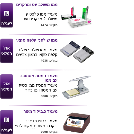
מגיע בקופסא קרטון
ממו משולב עט ומרקרים
11X3.5X11
מעמד ממו פלסטיק
משולב 2 מרקרים ועט
כ 150 דפים
מק"ט: 4474
המעמד שקוף מפלסטיק
ניתן למתג את המעמד
גודל דפים 8.4X8.4
ממו שולחני קלפה סקאי
ניתן למתג גם את הדפים
במידה ורוכשים 500
מעמד ממו שולחני.שילוב
מעמדים
קלפה סקאי במגוון צבעים
מידות: 15/10 ס"מ. גובה
מק"ט: 4036
נייר 2.5 ס"מ כ 250דף
מינימום הזמנה 250 יחידות
, מחיר ינתן לפי כמות .
מעמד חמסה מסתובב
אספקה עד 14 ימי עסקים
עם ממו
מאישור הגרפיקה
מעמד חמסה ממו סטיק
עם חמסה ועט כדורי
איכותי .
מק"ט: 6806
ניתן למתג את המוצר
בלוגו הלקוח
מעמד כ.ביקור מעור
מעמד כרטיסי ביקור
יוקרתי מעור + מקום לדפי
ממו [מגיע ללא דפים ]
מק"ט: 7008