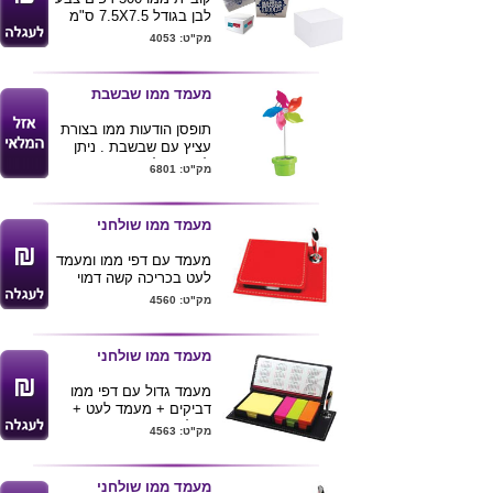
לבן בגודל 7.5X7.5 ס"מ
עם הדפסה ע"ג פאה אחת
מק"ט: 4053
מהפאות בצבע 1
מינימום הזמנה 200
יחידות
מעמד ממו שבשבת
אספקה עד 14 ימי עסקים
מאישור הלוגו
תופסן הודעות ממו בצורת
עציץ עם שבשבת . ניתן
להדפיס לוגו ע"ג העציץ .
מק"ט: 6801
מעמד ממו שולחני
מעמד עם דפי ממו ומעמד
לעט בכריכה קשה דמוי
עור. בצבעים: אדום ושחור.
מק"ט: 4560
מידת מוצר: 10.5x7.5x1
ס"מ
מעמד ממו שולחני
מעמד גדול עם דפי ממו
דביקים + מעמד לעט +
דיגלונים ותאריכון בכריכה
מק"ט: 4563
דמוי עור. מידת מוצר:
21x10.5x3 ס"מ
מעמד ממו שולחני