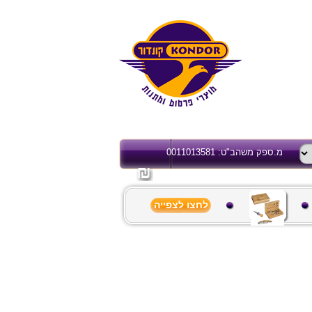
מ.ספק משהב"ט: 0011013581
לחצו לצפייה