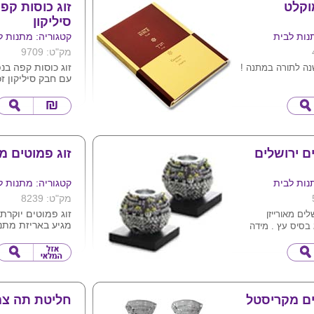
ר הגן.
וקלט
זוג כוסות קפ
ת המוצר בדרכים
סיליקון
נות לבית
קטגוריה: מתנות ל
X
16 ס"מ
מק"ט: 9709
מתנות -
GREEN
עם חבק סיליקון זכ
ת.
בורוסיליקט .
ראשית (בגרסה
כל זוג מגיע בארי
מקרטון
מתנה באריזה
צבעים לפי תמונ
טרת בהטבעת זהב .
ניתן להדפיס לוגו
סיפורי התורה המרתקים ב – 3
המחיר מתייחס לז
ם ירושלים
זוג פמוטים מ
ית נדירה.
נות לבית
קטגוריה: מתנות ל
קריין המוכשר עומר
מק"ט: 8239
זוג פמוטים יוקרת
לים מאורייזן
ם הרבה תבונה !
מגיע באריזת מת
בסיס עץ . מידה
כל המשפחה !
בלעדית לסיטונאים
נדור מוצרי פרסום
ים מקריסטל
חליטת תה צמ
ולך להתמכר