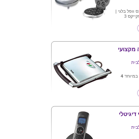
 וופל בלגי |
מיני דונאטס וקאפקייקס 3
מר מונע
נים
 ע"ג המוצר
 מקצועי
בית
 במיוחד
4
רוסטה
 ארגונומית
 "מוכן"
 שכבתי
 הניקוי
דיגיטלי
ון הכבל
בית
משטח צלייה רחב במיוחד 4