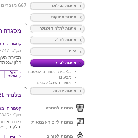
667 מוצרים
מתנות עם לוגו
מתנות מתוקות
מתנות לתלמיד ולנוער
מסגרת תמ
מתנות לחו"ל
קטגוריה: מת
מק"ט: 7747
נרות
מסגרת מעץ 
חלון שנפתח 
מתנות לבית
ממוקמת התמ
כלי בית ומוצרים למטבח
מקסים ודקור
מצעים
עם נגיעה של
משדרגת את 
מוצרי חשמל קטנים
המשרד.
מתנות ירוקות
בלנדר 21 חלקים
אינץ' , 17*22 ס"מ.
ניתן להדפיס 
המוצר.
מתנות לחנוכה
קטגוריה: מת
מק"ט: 6845
מתנות ליום העצמאות
חלקים , מקצ
וניקוי .
מתנות לפורים