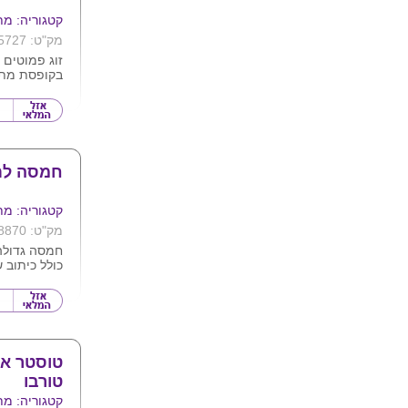
לזה....צריך 
קטגוריה: מת
הענק הזה...
מק"ט: 5727
גל"צ, "המ
זוג פמוטים 
אורבך ועירית 
בקופסת מת
*"מדהים !.
כדי להאמין
בכל בית !"
חמסה לתל
קטגוריה: מת
*"נכס תרבו
מק"ט: 8870
וחינוכי , 
חמסה גדולה
בית יהודי"
כולל כיתוב 
כולל לוחית 
הלקוח
הסוכ
גודל מוצר 10*12
לישראל
אורך כולל חוט 30 
טורבו
קטגוריה: מת