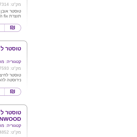
מק"ט: 7314
טוסטר אובן 
תוצרת fix הספק 2000w
חימום
מג
.
טוסטר לח
גובה: 41
31 ס"מ
קטגוריה: מת
12 חודשים
מק"ט: 7593
הפעלה בעב
טוסטר לחיצה
זמנית
כולל סכין חי
כולל ציפוי 
אחריות שנה
טוסטר לח
ENWOOD
קטגוריה: מת
מק"ט: 4852