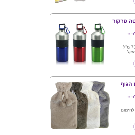
 ע"ג המוצר
טה פרקור
בית
בקבוק נירוסטה 750 מ"ל
אקל
חיזה נוחה
 .כחול.
ס לוגו של
 הגוף
בית
לחימום
פוסים
 בסלון
ומפנק