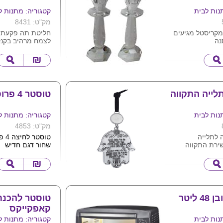
לפרגן לפרוייקט
נות לבית
קטגוריה: מתנות ל
"
מק"ט: 8431
ילה האחרונה", אורי
מקריסטל מגיעים
חליטת תה פקעת
לינור
נה
לצמח מרהיב בקנקן
לצורך המחשה , ני
קנקים וחליטות )
..צריך לשמוע
הופך כל אירוח לנ
 ... פריט חובה
ממש
ייה התקווה
טוסטר 4 פרוסות
ערוץ 10 "אודטה"
נות לבית
קטגוריה: מתנות ל
תי לאומי
מק"ט: 4853
פריט חובה בכל
 לתלייה
טוסט
שירת התקווה
שחור דגם חדיש
לחריטת לוגו של
פלטות עם ציפוי מ
הידבקות
'
נות היהודית
הספקw1200
,i
ס"מ
חברת-cobra
ניתן לוגו של הלקו
באמצעות מדבקה
טוסטר אובן 48 ליטר
טוסטר להכנת
קאפקייקס
נות לבית
קטגוריה: מתנות ל