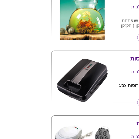
בית
 שנפתחת
 ( הקנקן
תן לרכוש
עים ומהנה
בית
ר לחיצה 4 פרוסות צבע
יוחד מונע
ח ע"ג האריזה
בית