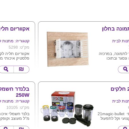
ונה בחלון
אקווריום תלי
נות לבית
קטגוריה: מתנות ל
מק"ט: 5298
לתמונה, במרכזה
אקווריום תליה לק
ונסגר ובתוכו
פלסטיק איכותי מ
ונה .
מלאכותי .
טיבי, עיצוב מודרני
ניתן למתג את המו
 וינטאג' אשר
הלקוח . מגיע באר
חלל החדר/
לבנה .
מתאימה לתמונה בגודל 4*6
ס"מ וקוטר 30 ס"מ
בלנדר חשמלי
המחיר מתייחס למ
250W
לוגו על גבי
נות לבית
קטגוריה: מתנות ל
מק"ט: 10105
בלנדר איכותי 21magic-bullet
ועי וקל לתפעול
מ"ל מעוצב וקופק
לשימוש וניקוי , מ
קפואים , 250W