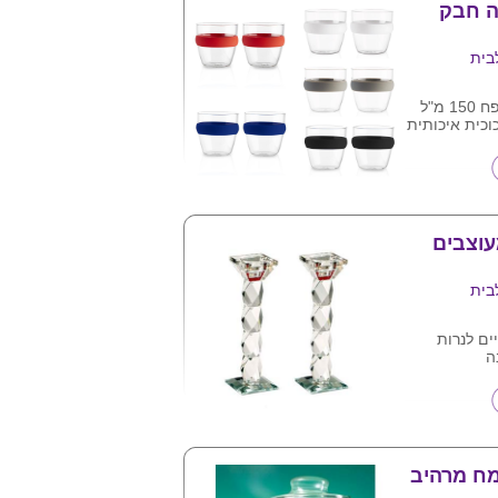
ה חבק
בית
זוג כוסות קפה בנפח 150 מ"ל
וכית איכותית
זת מתנה
ה
 ע"ג המוצר
וג
עוצבים
בית
יים לנרות
נה
ח מרהיב