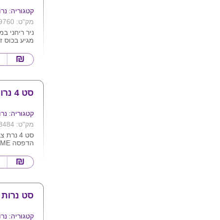
קטגוריה: נרו
מק"ט: 9760
ניר ריחני ב
מגיע בכוס ז
הריח מכסה 
ריחות הדרים 
מאסק
קוטר 8 ס"מ
מגיע בקופס
סט 4 נרות HOME
ניתן להדפיס
הכוס
קטגוריה: נרו
מק"ט: 8484
סט 4 נרת
הדפסה HOME באריזת מתנה.
ניתן לבחור 
ניתן להוסיף 
מדבקה על ה
סט נרות 
קטגוריה: נרו