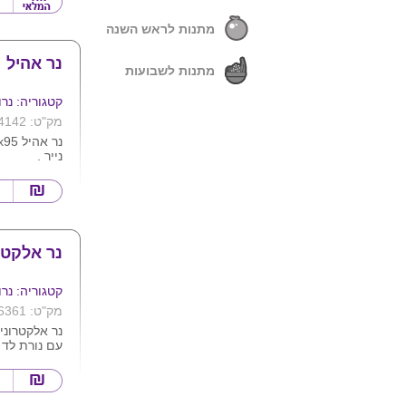
מתנות לראש השנה
נר אהיל
מתנות לשבועות
קטגוריה: נרו
מק"ט: 4142
נייר .
נר אלקטר
קטגוריה: נרו
מק"ט: 6361
נר אלקטרוני
עם נורת לד 
צבעים , המו
באמצעות סול
ומגיע באריז
קרטון לבנה. 