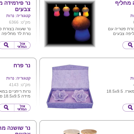
 מחליף
נר פירמידה מ
צבעים
ת
קטגוריה: נרות
מק"ט: 6366
ורת פטריה עם
נר שעווה בצורת פ
ליפה צבעים
נורת לד מחליפה 
 זיהוי חום האש ,
הנדלקת ברגע זיהו
 ללא צורך
הנורה פועלת ללא 
בסוללות .
נר פרח
ת
קטגוריה: נרות
מק"ט: 4143
נרות פרח במארז. 18.5x9.5
נרות ריחניים במא
מידה 18.5x9.5 ס"מ
נר שושנה מח