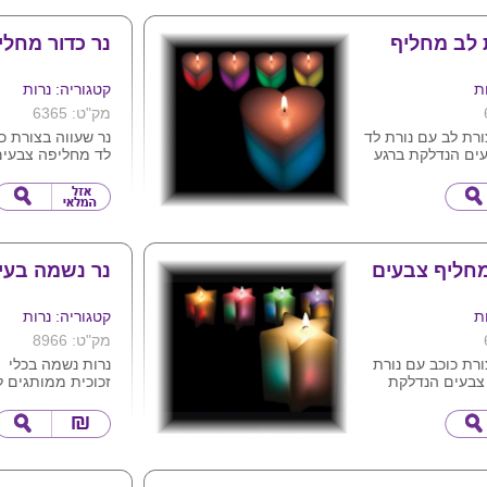
לוגו והקדשה
ונית.
 לב מחליף
נר כדור מחלי
4
ת
קטגוריה: נרות
מק"ט: 6365
ורת לב עם נורת לד
נר שעווה בצורת כ
ים הנדלקת ברגע
לד מחליפה צבעים
אש , הנורה פועלת
ברגע זיהוי חום הא
וללות .
פועלת ללא צורך ב
מחליף צבעים
נר נשמה בעיצ
ת
קטגוריה: נרות
מק"ט: 8966
ורת כוכב עם נורת
נרות נשמה בכלי
צבעים הנדלקת
זכוכית ממותגים ל
ום האש , הנורה
,חברות וארגונים ..
ורך בסוללות .
אספקה מהירה לכל
.