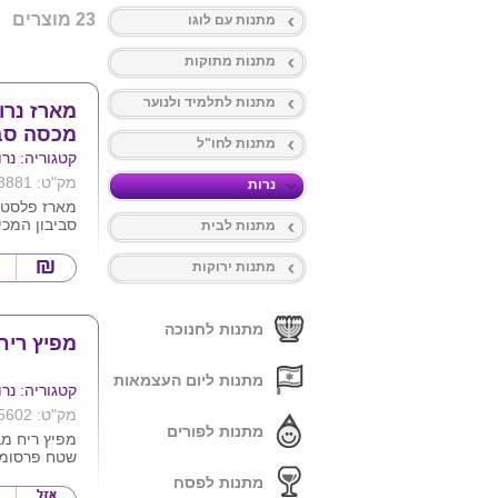
23 מוצרים
מתנות עם לוגו
מתנות מתוקות
מתנות לתלמיד ולנוער
מארז נרו
מכסה סבי
מתנות לחו"ל
קטגוריה: נרו
מק"ט: 8881
נרות
מארז פלסטי
סביבון המכי
מתנות לבית
את המכסה 
להוציא והוא
מתנות ירוקות
6X14.7
ניתן למתג א
חברה
מתנות לחנוכה
מפיץ ריח
מתנות ליום העצמאות
קטגוריה: נרו
מק"ט: 5602
מתנות לפורים
מפיץ ריח מ
שטח פרסומי 
מגיע בשלושה
מתנות לפסח
וניל וניחוח י