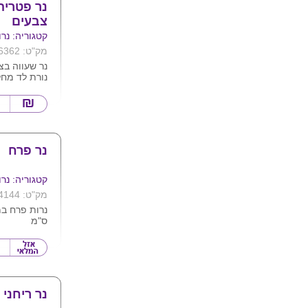
נר פטריה
צבעים
קטגוריה: נרו
מק"ט: 6362
נר שעווה בצ
נורת לד מח
הנדלקת ברגע
הנורה פועלת
בסוללות .
נר פרח
קטגוריה: נרו
מק"ט: 4144
ס"מ
נר ריחני