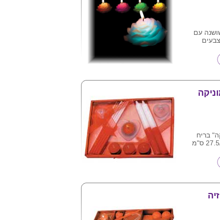
ושנה עם
צבעים
י חום האש ,
צורך
ניקה
ה" בריח
יה