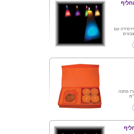
חליף
ירמידה עם
צבעים
י חום האש ,
צורך
רז מתנה.
ליף