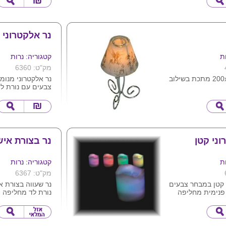
נר אלקטרוני 
ת
קטגוריה: נרות
מק"ט: 6360
נר אהיל 200x95 מתכת בשילוב
נר אלקטרוני מנומ
צבעים עם נורת לד
מחליפה צבעים , 
באמצעות סוללות (
ומגיע באריזת צלו
קרטון לבנה. ניתן 
מדבקה עם הלוגו 
בהדפסה צבעונית.
וני קטן
נר בצורת אי
ת
קטגוריה: נרות
מק"ט: 6367
 קטן במבחר צבעים
נר שעווה בצורת א
פנימית מחליפה
נורת לד מחליפה 
צר מופעל
הנדלקת ברגע זיהו
לות ( כלול )
הנורה פועלת ללא 
ת צלופן ובקופסת
בסוללות .
ניתן להדביק