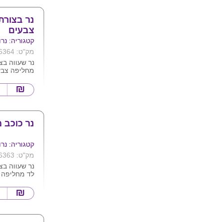
מדבקה עם ה
בהדפסה צבע
נר בצורת
קוטר תחתית .8
צבעים
גובה 5 ס"מ
קטגוריה: נרו
מק"ט: 6364
נר שעווה בצ
מחליפה צבע
זיהוי חום ה
ללא צורך בס
נר כוכב 
קטגוריה: נרו
מק"ט: 6363
נר שעווה בצ
לד מחליפה 
ברגע זיהוי ח
פועלת ללא צ