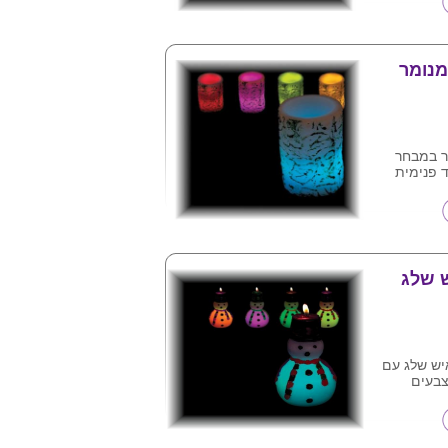
מנומר
ר במבחר
 פנימית
המוצר מופעל
 כלול )
פן ובקופסת
להדביק
והקדשה
ש שלג
יש שלג עם
צבעים
י חום האש ,
צורך