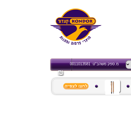
מ.ספק משהב"ט: 0011013581
לחצו לצפייה