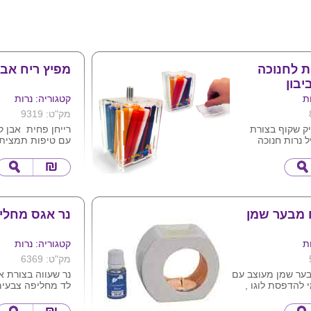
ת לחנוכה
מפיץ ריח אבני
בון
ת
קטגוריה: נרות
מק"ט: 9319
ק שקוף בצורת
רייחן פחית אבן ק
ל נרות חנוכה
עם טיפות תמצית 
של הקופסא אפשר
מעולה ,
 הופך סביבון
כל יחידה מגיע ב
עם סרט
ת המוצר בלוגו
 מבער שמן
נר אגס מחלי
ת
קטגוריה: נרות
מק"ט: 6369
בער שמן מעוצב עם
נר שעווה בצורת א
להדפסת לוגו ,
לד מחליפה צבעים
 ניחוחות : לבנדר ,
ברגע זיהוי חום הא
ם .
פועלת ללא צורך ב