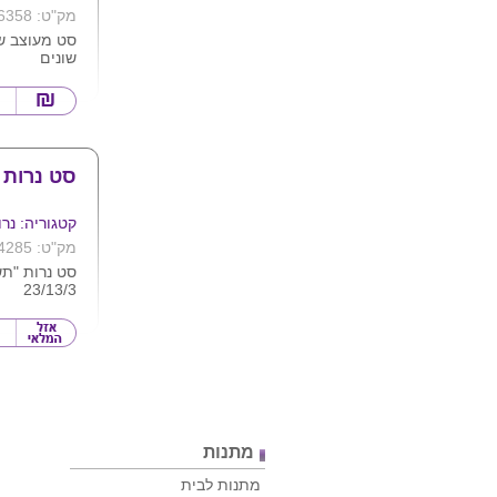
מק"ט: 6358
שונים
תאורה לד לל
הנר
התאורה יכול
שלט שמגיע 
מפסק on/off לכל נר
כל הנרות בקוטר 
סט נרות 
/ 13 ס"מ
מתאים למשרד
קטגוריה: נרו
מק"ט: 4285
סט נרות "תש
23/13/3
מתנות
מתנות לבית