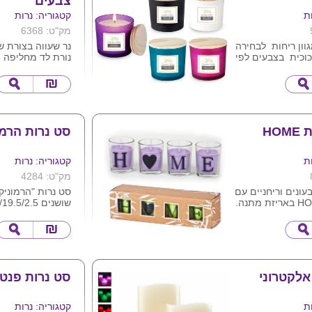
צבעים
ת
קטגוריה: נרות
מק"ט: 6368
מגוון ריחות לבחירה
נר שעווה בצורת ש
כוכית בצבעים לפי
נורת לד מחליפה 
במבוק
הנדלקת ברגע זיהו
וניל לוונדר
הנורה פועלת ללא 
בסוללות .
גודל מוצר גובה 9.8 ס"מ
ת מתנה קרטון
סט נרות הרמו
 לוגו של הלקוח על
ת
קטגוריה: נרות
מק"ט: 4284
 צבעונים וריחניים עם
סט נרות "הרמוניק
שושנים 27.5/19.5/2.5 ס"מ
צבע
לוגו ע"ג הנרות או
אריזה
אלקטרוני
סט נרות פנטז
ת
קטגוריה: נרות