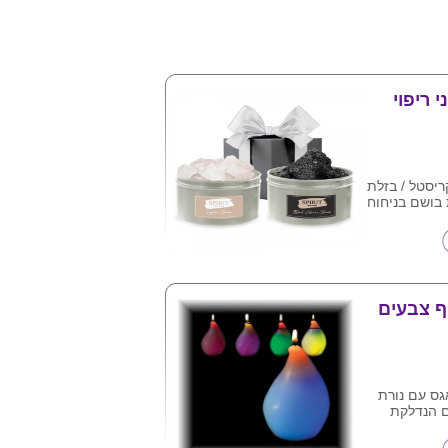
 ריפוי
ריסטל / בזלת
בושם בניחוח
קופסת מתנה
ף צבעים
גס עם נורת
 הנדלקת
ש , הנורה
סוללות .