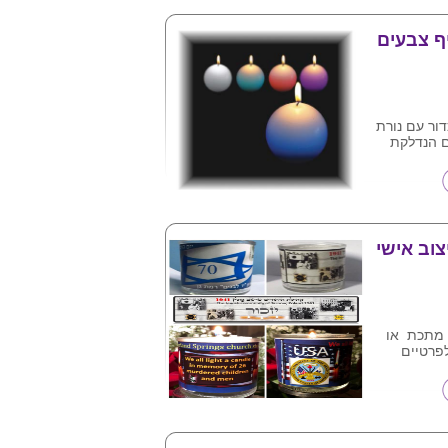
ף צבעים
דור עם נורת
 הנדלקת
ש , הנורה
סוללות .
וב אישי
 מתכת או
פרטיים
מינימום הזמנה 100 נרות ,
 חלקי הארץ