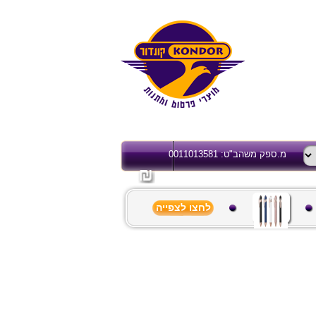
מ.ספק משהב"ט: 0011013581
לחצו לצפייה