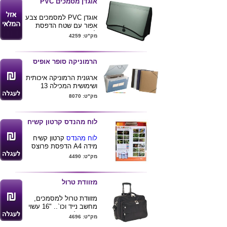
אוגדן מסמכים PVC
אוגדן PVC למסמכים צבע
אפור עם שטח הדפסת
לוגו
מק"ט: 4259
הרמוניקה סופר אופיס
ארגונית הרמוניקה איכותית
ושימושית המכילה 13
תאים שקופים וחזקים
מק"ט: 8070
במיוחד עם לשוניות
לרישום
בחזית 2 כיסים לכרטיסי
לוח מהנדס קרטון קשיח
ביקור ורישום פרטים
אישיים
לוח מהנדס
קרטון קשיח
המוצר עשוי פוליפורפילן
מידה A4 הדפסת פרוצס
עבה ואיכותי , סגירה
ע"ג שני הצדדים . מינימום
מק"ט: 4490
באמצעות שתי גומיות .
1000 יחידות .
מגיע בצבעים לפי תמונה
: חום , שחור ,חלבי שקוף
מזוודת טרול
וכחול .
ניתן להדפיס לוגו ע"ג
מזוודת טרול למסמכים,
המוצר
מחשב נייד וכו`.. "16 עשוי
מבד ניילון.
מק"ט: 4696