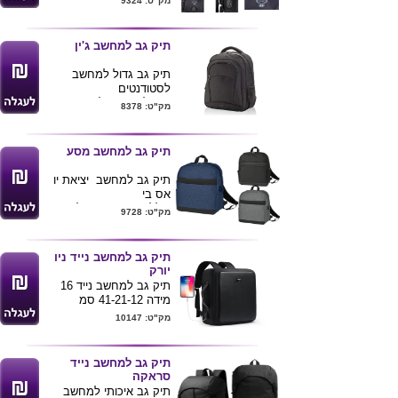
מק"ט: 9324
מידות:
כולל כיסים פנימיים עם
29.5ס"מ/7ס"מ/40.5ס"מ
רוכסן
צבע: שחור
מנעול נגד גנבות
תיק גב למחשב ג'ין
שקע USB + שקע AVX
חיצוניים
תיק גב גדול למחשב
רצועת צד +רצועות גב
לסטודנטים
+רצועה מותאמת למזוודה
ניתן למתג או לרקום ע''ג
מק"ט: 8378
גודל 12*48*39
המוצר
ניתן להדפיס/לרקום ע"ג
מידות 45X33
התיק
תיק גב למחשב מסע
תיק גב למחשב יציאת יו
אס בי
כולל תא מרכזי גדול בתוכו
מק"ט: 9728
תא נפרד ומרופד למחשב
+ 2 כיסים קטנים
כולל תא חיצוני עם רוכסן
תיק גב למחשב נייד ניו
+כיס צד
יורק
רצועה בחלק האחורי
תיק גב למחשב נייד 16
מתחברת לידית המזוודה
מידה 41-21-12 סמ
לנוחות בנסיעות
חזית קשיחה גב אורטופדי
מק"ט: 10147
גודל תיק 40*27
וקשיח
תא מרופד למחשב כולל
תא לטאבלט
תיק גב למחשב נייד
בנוסף רב כיסי רשת
סראקה
לסידור מקסימלי לפריטים
תיק גב איכותי למחשב