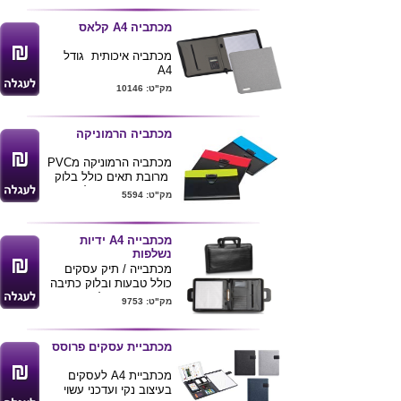
מכתביה A4 קלאס
מכתביה איכותית גודל
A4
מעוצבת בד איכותי סגירה
מק"ט: 10146
רוכסן
פנים המכתביה כולל
מחשבון כולל דפדפת
מכתביה הרמוניקה
שורות
בנוסף כיס רוכסן פנימי
מכתביה הרמוניקה מPVC
ותא גדול נוסף למסמכים
מרובת תאים כולל בלוק
מגיע בצבע אפור
רישום A4 ותאים לדיסקים
מק"ט: 5594
ניתן להדפיס לוגו של
.
הלקוח
מידת המוצר 22X33 ס"מ
מגיע במבחר צבעים
מכתבייה A4 ידיות
נשלפות
מכתבייה / תיק עסקים
כולל טבעות ובלוק כתיבה
A4 , ידיות נשלפות .
מק"ט: 9753
דמוי עור
צבע שחור
ניתן להדפיס לוגו ע"ג
מכתביית עסקים פרוסס
המוצר
מכתביית A4 לעסקים
בעיצוב נקי ועדכני עשוי