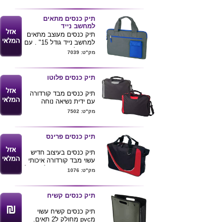
ניתן להדפסת לוגו ע"ג
התיקים .
תיק כנסים מתאים
למחשב נייד
תיק כנסים מעוצב מתאים
למחשב נייד גודל 15" . עם
נרתיק לנייד
מק"ט: 7039
מגיע בשילובי צבעים לפי
תמונה . מידות : 36X30
ס"מ
תיק כנסים פלוטו
ניתן להדפיס לוגו ע"ג התיק
.
תיק כנסים מבד קורדורה
עם ידית נשיאה נוחה
ורצועת כתף
מק"ט: 7502
תא קדמי ותא בחזית התיק
שטח הדפסה גדול
37X29X8
תיק כנסים פרינס
מגיע בצבע שחור משולב
אדום , ירוק , כחול ואפור.
תיק כנסים בעיצוב חדיש
עשוי מבד קורדורה איכותי
עם שטח הדפסת לוגו גדול
מק"ט: 1076
במיוחד
מידת התיק 41X31X9
ס"מ
תיק כנסים קשיח
תיק כנסים קשיח עשוי
מ
pvc
מחולק ל2 תאים.