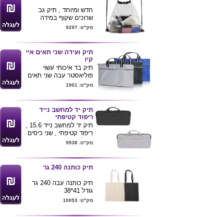
חדש ומיוחד , תיק גב
שרוכים שקוף במידה
34X40 ס"מ
מק"ט: 9297
ניתן להדפיס לוגו ע"ג
המוצר .
מינימום הזמנה 100
תיק ועידה שני תאים איי
קיו
תיק בד איכותי עשוי
פוליאסטר עבה שני תאים
בסגירת ריצ' רצ' , מידות :
מק"ט: 1901
37X30 ס"מ
מגיע בשלושה צבעים לפי
תמונה
תיק יד למחשב נייד
ניתן להדפיס לוגו ע"ג
ריפוד קטיפתי
המוצר
תיק יד למחשב נייד 15.6 ,
ריפוד קטיפתי , שני כיסים
גדולים , רצועת כתף
מק"ט: 9938
נשלפת .
מידות : 38X7X29 ס"מ
מגיע בצבעים לפי תמונה
תיק כותנה 240 גר
ניתן להדפיס לוגו ע"ג
המוצר.
תיק כותנה עבה 240 גר
גודל 41*38
רצועות 75 ס"מ
מק"ט: 10053
לאריזה לכנסים
ניתן להדפיס צבע 1/צבעוני