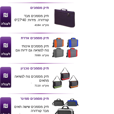
+2 כיסים עם רוכסנים
גודל תיק 40*30
תיק מסמכים
מגיע בצבעים כחול ואפור
כולל רצועה לכתף
תיק מסמכים מבד
ניתן להדפיס לוגו של
קורדורה. מידות: 40*27*6
הלקוח
מק"ט: 4184
תיק מסמכים אדרת
תיק מסמכים איכותי
נוח לנשיאה גם ידיות וגם
רצועה לכתף
מק"ט: 7099
גודל -38*28*9
מגיע בצבעים אפור שילוב
תיק מסמכים טכניון
אדום .אפור שילוב כחול
תיק מסמכים נוח לנשיאה
מתאים
לסטודנטים.לכנסים
מק"ט: 7110
גודל 37*29*9.5
תיק מסמכים סמינר
תיק מסמכים שישה תאים
מבד קורדורה