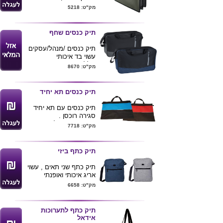
מידות :
34x32x12
ס"מ
מק"ט: 5218
תיק כנסים שחף
תיק כנסים /מנהל/עסקים
עשוי בד איכותי
כולל ידיות ורצועת כתף
מק"ט: 8670
גודל 38*32
מגיע בצבעים שחור שילוב
כחול ושחור שילוב אפור
תיק כנסים תא יחיד
ניתן להדפיס לוגו של
הלקוח
תיק כנסים עם תא יחיד
סגירה רוכסן .
מגיע בצבעים לפי תמונה .
מק"ט: 7718
מידות תיק : 40X26 ס"מ
ניתן להדפיס לוגו ע"ג
התיק
תיק כתף ביזי
תיק כתף שני תאים , עשוי
אריג איכותי ואופנתי
. מידות 24X30 ס"מ .
מק"ט: 6658
ניתן להדפיס לוגו ע"ג
המוצר
תיק כתף לתערוכות
אידאל