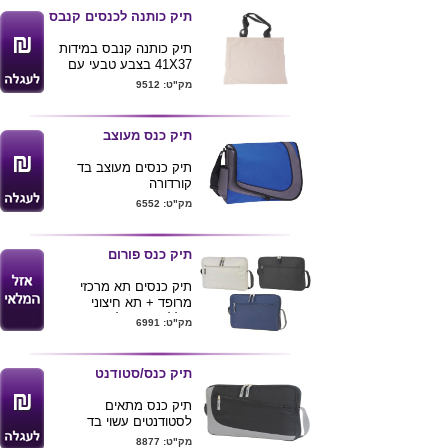
תיק כותנה לכנסים קנבס
תיק כותנה קנבס במידות
41X37 בצבע טבעי עם
ידיות שחורות .
מק"ט: 9512
מעולה לכנסים ותערוכות
לשימוש חוזר .
ניתן להדפיס לוגו ע"ג
תיק כנס מעוצב
המוצר .
תיק כנסים מעוצב בד
קורדורה
עם רצועת נשיאה וכיס
מק"ט: 6552
אחורי
מגיע בצבעים : כחול או
אפור
תיק כנס פורום
גודל 38X31X10 ס"מ
תיק כנסים תא מרכזי
מרופד + תא חיצוני
כולל רצועה לכתף
מק"ט: 6991
מגיע בצבעים
כחול.שחור.אפור
גודל 38*27*5
תיק כנס/סטודנט
תיק כנס מתאים
לסטודנטים עשוי בד
קורדורה
מק"ט: 8877