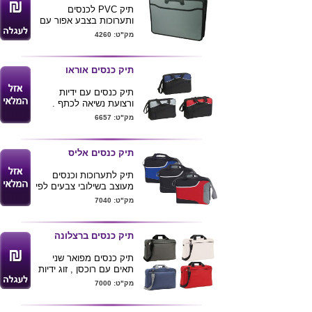
תיק PVC לכנסים
ותערוכות בצבע אפור עם
ידיות אחיזה נוחות ושטח
מק"ט: 4260
הדפסה גדול
תיק כנסים אוראו
תיק כנסים עם ידיות
ורצועת נשיאה לכתף .
מידות :38X32 ס"מ
מק"ט: 6657
מגיע בצבעים לפי תמונה
תיק כנסים אליס
תיק לתערוכות וכנסים
מעוצב בשילובי צבעים לפי
תמונה
מק"ט: 7040
מידות 40X32 ס"מ . ניתן
להדפיס לוגו ע"ג התיק
תיק כנסים ברצלונה
תיק כנסים מפואר שני
תאים עם רוכסן , זוג ידיות
אחיזה עם סקוץ' המחבר
מק"ט: 7000
בינהם , רצועת נשיאה
לכתף פריקה .