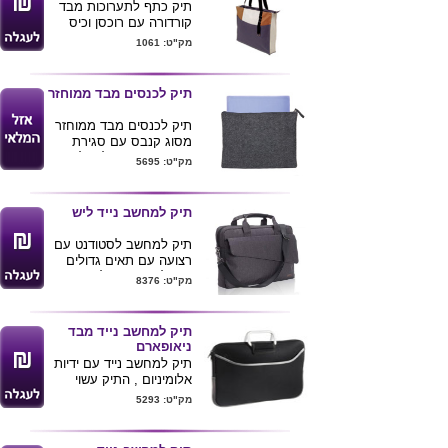
תיק כתף לתערוכות מבד
קורדורה עם רוכסן וכיס
בחזית.
מק"ט: 1061
שני שילובי צבעים
מידות: 40X36X7 ס''מ
תיק לכנסים מבד ממוחזר
תיק לכנסים מבד ממוחזר
מסוג קנבס עם סגירת
רוכסן , מתאים לגודל A 4
מק"ט: 5695
.צבעים לפי תמונה
תיק למחשב נייד ליש
תיק למחשב לסטודנט עם
רצועה עם תאים גדולים
ניתן להדפיס או לרקום ע''ג
מק"ט: 8376
המוצר
מידות - 33x45
תיק למחשב נייד מבד
ניאופארם
תיק למחשב נייד עם ידיות
אלומיניום , התיק עשוי
מבד ניאופארם איכותי
מק"ט: 5293
הבולם זעזועים .
מגיע בצבע שחור.
מתאים למחשב 15.0"