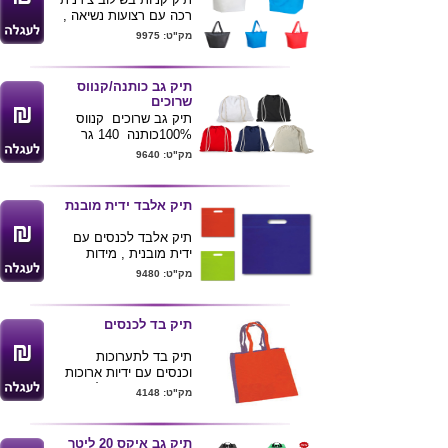
רכה עם רצועות נשיאה ,
שומר קום חום .
מק"ט: 9975
מידות : 40X30X20ס"מ
ניתן להדפיס לוגו הלקוח
ע"ג המוצר .
תיק גב כותנה/קנווס
שרוכים
תיק גב שרוכים קנווס
100%כותנה 140 גר
מגיע בצבט טבעי ובמבחר
מק"ט: 9640
צבעים
גודל תיק 38*42
מתאים לקייטנה לחדר
תיק אלבד ידית מובנת
כושר לתלמידים ועוד
ניתן להדפיס לוגו של
תיק אלבד לכנסים עם
הלקוח
ידית מובנית , מידות
26*36ס"מ
מק"ט: 9480
ניתן להדפיס לוגו ע"ג
התיק
תיק בד לכנסים
תיק בד לתערוכות
וכנסים עם ידיות ארוכות
ושטח פרסום גדול צבעוני.
מק"ט: 4148
מידות: 41X37 ס"מ
תיק דומה קיים גם
בצבע
טבעי
.
תיק גב איקס 20 ליטר