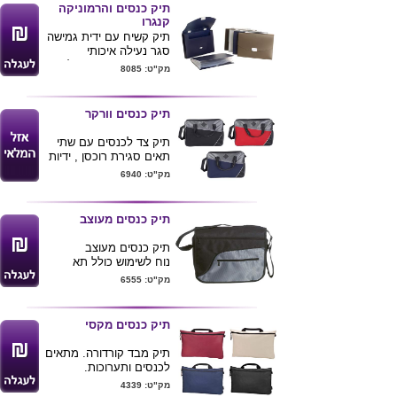
מגיע במגוון צבעים לפי
תיק כנסים והרמוניקה
תמונה
קנגרו
מידות : 41X11X29 ס"מ
תיק קשיח עם ידית גמישה
ניתן להדפיס לוגו ע"ג
סגר נעילה איכותי
המוצר
+ארגונית פנימית בעלת 6
מק"ט: 8085
חוצצים עשוי מפוליפורפילן
עבה ואיכותי . שטח
להדפסת לוגו גדול במיוחד
תיק כנסים וורקר
. מגיע בצבעים לפי תמונה
: חום , שחור , חלבי שקוף
תיק צד לכנסים עם שתי
, כחול . מידות : תיק
תאים סגירת רוכסן , ידיות
33X26X4 ס"מ אירגונית
ורצועת נשיאה נוחות
מק"ט: 6940
פנימית 24.5X31.5X3 ס"מ
במיוחד .
מידות : 41X31 ס"מ
מגיע בצבעים לפי דוגמא
תיק כנסים מעוצב
תיק כנסים מעוצב
נוח לשימוש כולל תא
מרכזי+2כיסים עם רוכסן
מק"ט: 6555
מלפנים
כולל רצועת נשיאה
גודל 40*36
תיק כנסים מקסי
תיק מבד קורדורה. מתאים
לכנסים ותערוכות.
מידות : 38.5X28.5X3.5
מק"ט: 4339
ס"מ