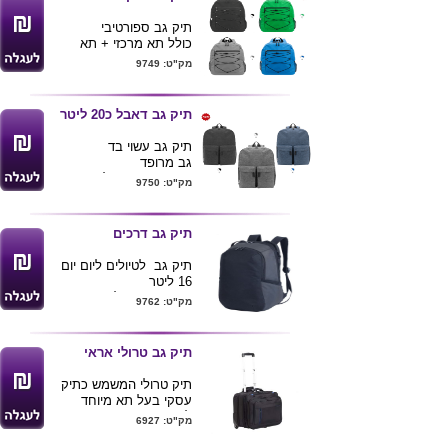
תיק גב ספורטיבי
כולל תא מרכזי + תא
רוכסן נוסף
מק"ט: 9749
+ 2 כיסי צד לבקבוקים
גודל תיק 45*30*15
מגיע בצבעים שחור תכלת
תיק גב דאבל כ20 ליטר
אפור ירוק בהיר
ניתן להדפיס לוגו של
תיק גב עשוי בד
הלקוח
גב מרופד
1 תא מרכזי גדול
מק"ט: 9750
+2 כיסי רוכסן מלפנים
+2 כיסי רשת בצדדים
לבקבוקים
תיק גב דרכים
גודל תיק 41*32*13
ניתן להדפיס לוגו של
תיק גב לטיולים ליום יום
הלקוח
16 ליטר
תא מרכזי גדול +תא נוסף
מק"ט: 9762
עם רוכסנים
כולל כיסי צד
בד קורדורה
תיק גב טרולי אראי
גודל 40*28*15
גב וכתפיות מרופד גב
תיק טרולי המשמש כתיק
עם כיסוי רשת נושם
עסקי בעל תא מיוחד
ניתן להדפיס/לרקום לוגו
למחשב נייד.
מק"ט: 6927
של הלקוח
עשוי מבד איכותי ויפה