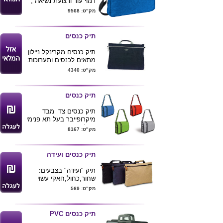
דמוי עור ורצועת נשיאה ,
תא מרכזי + תא חיצוני
מק"ט: 9568
מידות : 38X28 ס"מ
מגיע בצבע כחול , ניתן
להדפיס לוגו
תיק כנסים
תיק כנסים מקרינקל ניילון.
מתאים לכנסים ותערוכות.
מק"ט: 4340
תיק כנסים
תיק כנסים צד מבד
מיקרופייבר בעל תא פנימי
גדול
מק"ט: 8167
ניתן להדפיס לוגו לקוח
מידות : 27X33X40
תיק כנסים ועידה
תיק "ועידה" בצבעים:
שחור,כחול,חאקי עשוי
מבד קורדורה. מידה:
מק"ט: 569
39x30x7
תיק כנסים PVC